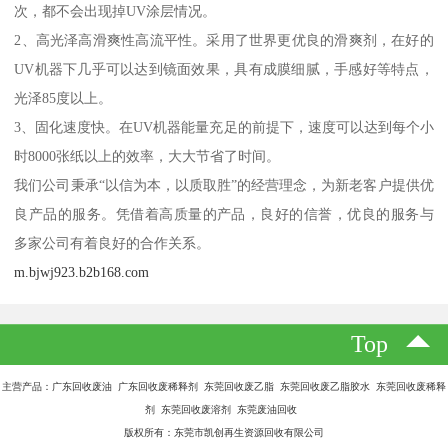
次，都不会出现掉UV涂层情况。
2、高光泽高滑爽性高流平性。采用了世界更优良的滑爽剂，在好的
UV机器下几乎可以达到镜面效果，具有成膜细腻，手感好等特点，
光泽85度以上。
3、固化速度快。在UV机器能量充足的前提下，速度可以达到每个小
时8000张纸以上的效率，大大节省了时间。
我们公司秉承“以信为本，以质取胜”的经营理念，为新老客户提供优
良产品的服务。凭借着高质量的产品，良好的信誉，优良的服务与
多家公司有着良好的合作关系。
m.bjwj923.b2b168.com
Top
主营产品：广东回收废油 广东回收废稀释剂 东莞回收废乙脂 东莞回收废乙脂胶水 东莞回收废稀释
剂 东莞回收废溶剂 东莞废油回收
版权所有：东莞市凯创再生资源回收有限公司