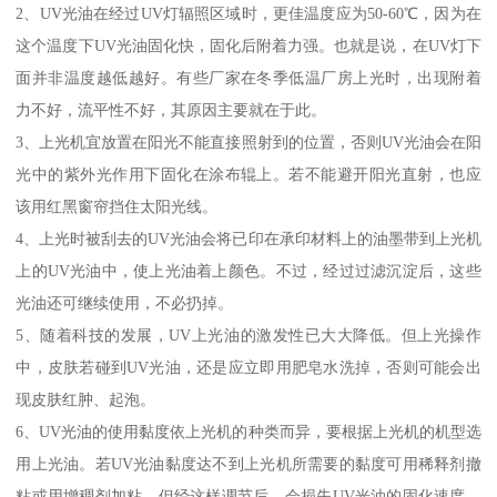
2、UV光油在经过UV灯辐照区域时，更佳温度应为50-60℃，因为在
这个温度下UV光油固化快，固化后附着力强。也就是说，在UV灯下
面并非温度越低越好。有些厂家在冬季低温厂房上光时，出现附着
力不好，流平性不好，其原因主要就在于此。
3、上光机宜放置在阳光不能直接照射到的位置，否则UV光油会在阳
光中的紫外光作用下固化在涂布辊上。若不能避开阳光直射，也应
该用红黑窗帘挡住太阳光线。
4、上光时被刮去的UV光油会将已印在承印材料上的油墨带到上光机
上的UV光油中，使上光油着上颜色。不过，经过过滤沉淀后，这些
光油还可继续使用，不必扔掉。
5、随着科技的发展，UV上光油的激发性已大大降低。但上光操作
中，皮肤若碰到UV光油，还是应立即用肥皂水洗掉，否则可能会出
现皮肤红肿、起泡。
6、UV光油的使用黏度依上光机的种类而异，要根据上光机的机型选
用上光油。若UV光油黏度达不到上光机所需要的黏度可用稀释剂撤
粘或用增稠剂加粘。但经这样调节后，会损失UV光油的固化速度、