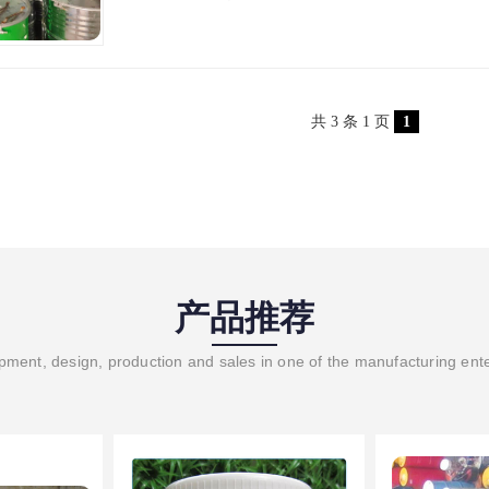
共 3 条 1 页
1
产品推荐
ment, design, production and sales in one of the manufacturing ent