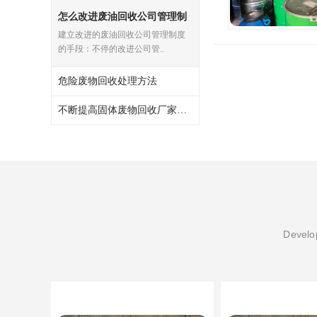
怎么改进废油回收公司管理制
废三氯乙烯回收
度
建立改进的废油回收公司管理制度
废混合溶剂回收
的手段：不停的改进公司管..
废UV光油回收
危险废物回收处理方法
废仲丁脂回收
不断提高固体废物回收厂家的核心竞争力
废洗机水回收
废清洗剂回收
废环己酮回收
废固化剂回收
Develop
废白电油回收
废油渣回收