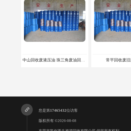
废油漆回收
废乙脂回收
东莞回收废二氯甲烷
废丁脂回收
废酒精回收
中山回收废液压油 珠三角废油回收公司
常平回收废旧胶水 厂
凤岗高价回收
废天那水回收
您是第
17465432
位访客
版权所有 ©2026-08-08
东莞市凯创再生资源回收有限公司
保留所有权利.