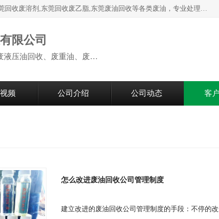
本公司高价废油回收：东莞回收废油,东莞回收废乙脂胶水,东莞回收废溶剂,东莞回收废乙脂,东莞废油回收等各类废油，专业处理从事化工产品研发与销售的综合型高科技服务性企业。我公司自成立以来，一直秉承“科技创新，立足诚信，感恩于心”的理念，力求设计与客户合作共赢的局面。在广大新老客户的大力支持下，我公司员工经过不懈努力，公司已快速发展成为国内知名化工企业。
收有限公司
本公司高价废油回收：回收废机油、废液压油回收、废重油、废食用油回收、废导热油、废、废油漆、废UV光油、废清、废白矿油、废变压器油
视频
公司介绍
公司动态
客
怎么改进废油回收公司管理制度
建立改进的废油回收公司管理制度的手段：不停的改