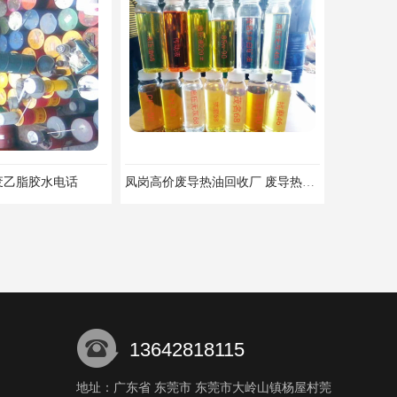
凤岗高价废导热油回收厂 废导热油回收 珠三角废油回收公司
13642818115
地址：广东省 东莞市 东莞市大岭山镇杨屋村莞