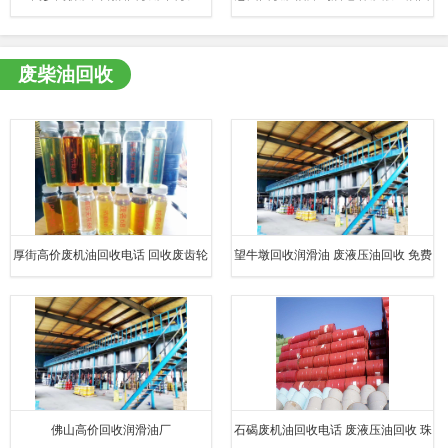
收
废柴油回收
厚街高价废机油回收电话 回收废齿轮
望牛墩回收润滑油 废液压油回收 免费
油 珠三角废油回收公司
评估 上门服务
佛山高价回收润滑油厂
石碣废机油回收电话 废液压油回收 珠