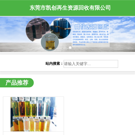
东莞市凯创再生资源回收有限公司
站内搜索：
产品推荐