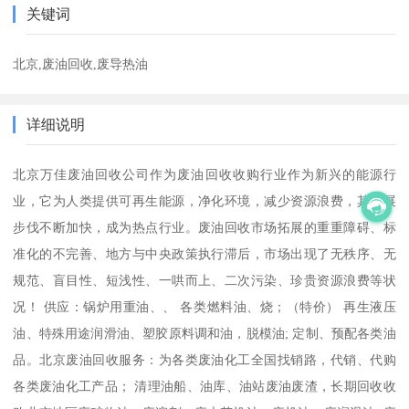
关键词
北京,废油回收,废导热油
详细说明
北京万佳废油回收公司作为废油回收收购行业作为新兴的能源行
业，它为人类提供可再生能源，净化环境，减少资源浪费，其发展
步伐不断加快，成为热点行业。废油回收市场拓展的重重障碍、标
准化的不完善、地方与中央政策执行滞后，市场出现了无秩序、无
规范、盲目性、短浅性、一哄而上、二次污染、珍贵资源浪费等状
况！ 供应：锅炉用重油、、 各类燃料油、烧；（特价） 再生液压
油、特殊用途润滑油、塑胶原料调和油，脱模油; 定制、预配各类油
品。北京废油回收服务：为各类废油化工全国找销路，代销、代购
各类废油化工产品； 清理油船、油库、油站废油废渣，长期回收收