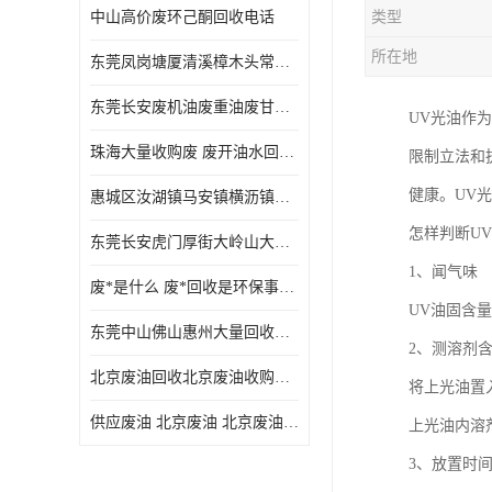
中山高价废环己酮回收电话
类型
废三氯乙烯回收
所在地
东莞凤岗塘厦清溪樟木头常平废液压油 废火花机油 废 废切削油 废齿轮油 废导轨油 废螺杆油
废混合溶剂回收
东莞长安废机油废重油废甘油废矿物油废燃料油废废润滑油废火花机油废油废齿轮油
UV光油作
废UV光油回收
珠海大量收购废 废开油水回收废酒精废废乙酯胶水废洗枪水废开油水废二废三氯丁脂乙脂废甲
限制立法和
废仲丁脂回收
健康。UV
惠城区汝湖镇马安镇横沥镇芦洲镇 惠阳新圩镇镇镇沙田镇废机油废液压油废润滑油废废火花机油废白电油废废齿轮油废白矿油废变压器油废燃料油
废洗机水回收
怎样判断U
东莞长安虎门厚街大岭山大量回收废开油水废洗枪水废稀释剂
废清洗剂回收
1、闻气味
废*是什么 废*回收是环保事业吗
废环己酮回收
UV油固含
东莞中山佛山惠州大量回收废机油，废液压油，废润滑油，废，废火花机油，废白电油，废，废齿轮油，废白矿油，废变压器油，废燃料油，废切削油
2、测溶剂
废固化剂回收
北京废油回收北京废油收购再生注意的事项
将上光油置
废白电油回收
供应废油 北京废油 北京废油回收 废油收购
上光油内溶
废油渣回收
3、放置时