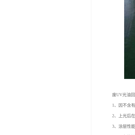
废UV光油
1、因不含
2、上光后在
3、涂层性