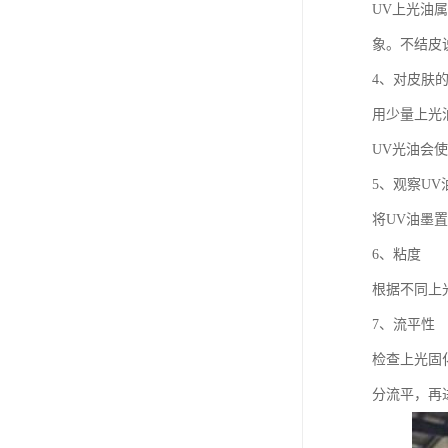
废油漆回收
UV上光油
象。不结皮
废乙脂回收
4、对皮肤
东莞回收废二氯甲烷
用少量上光
废丁脂回收
UV光油会
废酒精回收
5、观察UV
将UV油墨
废天那水回收
6、粘度
根据不同上
7、流平性
检查上光固
分流平，再