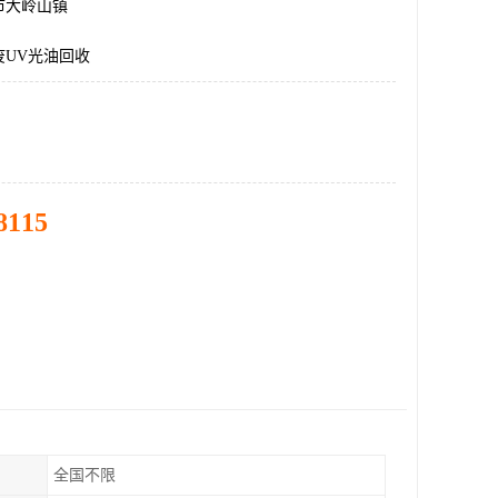
市大岭山镇
废UV光油回收
8115
全国不限