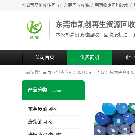
东莞市凯创再生资源回
公司首页
供应商机
企业
当前位置：
首页
>
供应商机
>
废UV光油回收
> 樟木头高价
产品分类
Product
东莞废油回收
废柴油回收
废旧炸鸡油回收