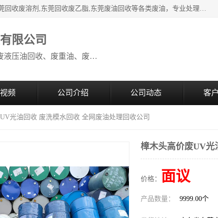
本公司高价废油回收：东莞回收废油,东莞回收废乙脂胶水,东莞回收废溶剂,东莞回收废乙脂,东莞废油回收等各类废油，专业处理从事化工产品研发与销售的综合型高科技服务性企业。我公司自成立以来，一直秉承“科技创新，立足诚信，感恩于心”的理念，力求设计与客户合作共赢的局面。在广大新老客户的大力支持下，我公司员工经过不懈努力，公司已快速发展成为国内知名化工企业。
收有限公司
本公司高价废油回收：回收废机油、废液压油回收、废重油、废食用油回收、废导热油、废、废油漆、废UV光油、废清、废白矿油、废变压器油
视频
公司介绍
公司动态
客
废UV光油回收 废洗模水回收 全网废油处理回收公司
樟木头高价废UV光
面议
价格：
产品数量：
9999.00个