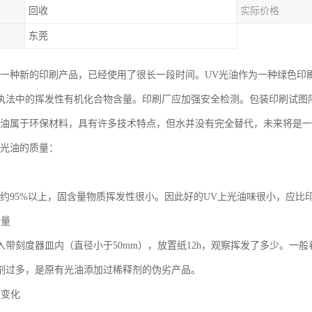
回收
实际价格
东莞
为一种新的印刷产品，已经使用了很长一段时间。UV光油作为一种绿色印
执法中的挥发性有机化合物含量。印刷厂应加强安全检测。包装印刷试图
光油属于环保材料，具有许多技术特点，但水并没有完全替代，未来将是
V光油的质量：
量约95%以上，固含量物质挥发性很小。因此好的UV上光油味很小，应
含量
入带刻度器皿内（直径小于50mm），放置纸12h，观察挥发了多少。一
剂过多，是原有光油添加过稀释剂的伪劣产品。
间变化