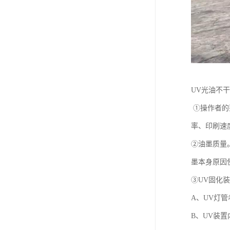
UV光油不
①操作者的
率、印刷速
②油墨质量
墨本身原因
③UV固化
A、UV灯
B、UV装