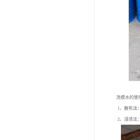
洗模水的使
1、散布法
2、浸渍法