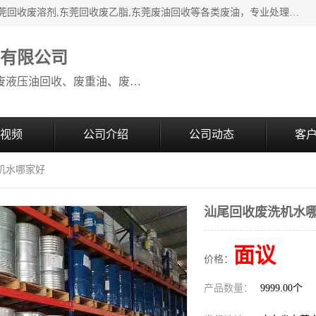
本公司高价废油回收：东莞回收废油,东莞回收废乙脂胶水,东莞回收废溶剂,东莞回收废乙脂,东莞废油回收等各类废油，专业处理从事化工产品研发与销售的综合型高科技服务性企业。我公司自成立以来，一直秉承“科技创新，立足诚信，感恩于心”的理念，力求设计与客户合作共赢的局面。在广大新老客户的大力支持下，我公司员工经过不懈努力，公司已快速发展成为国内知名化工企业。
收有限公司
本公司高价废油回收：回收废机油、废液压油回收、废重油、废食用油回收、废导热油、废、废油漆、废UV光油、废清、废白矿油、废变压器油
视频
公司介绍
公司动态
客
机水哪家好
汕尾回收废洗机水
面议
价格：
产品数量：
9999.00个