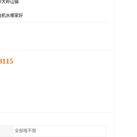
市大岭山镇
洗机水哪家好
8115
全部哦不限