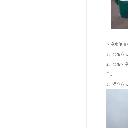
洗模水使用
1．涂布方法
2．涂布洗
作。
3．浸泡方