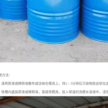
用方法：
：请将原液或稀释液散布或涂抹在模具上，待2—3分钟后污垢物就会软化
：铁槽内盛装原液或稀释液，直接将模具，投入常温的洗模水溶液中，浸泡