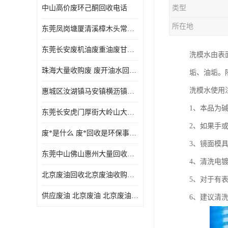
中山高价废环己酮回收电话
类型
废三氯乙烯回收
所在地
东莞凤岗塘厦清溪樟木头常平废液压油 废火花机油 废 废切削油 废齿轮油 废导轨油 废螺杆油
废混合溶剂回收
东莞长安废机油废重油废甘油废矿物油废燃料油废废润滑油废火花机油废油废齿轮油
洗模水由表
废UV光油回收
珠海大量收购废 废开油水回收废酒精废废乙酯胶水废洗枪水废开油水废二废三氯丁脂乙脂废甲
垢、油垢。
废仲丁脂回收
洗模水使用
惠城区汝湖镇马安镇横沥镇芦洲镇 惠阳新圩镇镇镇沙田镇废机油废液压油废润滑油废废火花机油废白电油废废齿轮油废白矿油废变压器油废燃料油
废洗机水回收
1、本品为
东莞长安虎门厚街大岭山大量回收废开油水废洗枪水废稀释剂
废清洗剂回收
2、如果手
废*是什么 废*回收是环保事业吗
废环己酮回收
3、镜面模
东莞中山佛山惠州大量回收废机油，废液压油，废润滑油，废，废火花机油，废白电油，废，废齿轮油，废白矿油，废变压器油，废燃料油，废切削油
4、清洗电
废固化剂回收
北京废油回收北京废油收购再生注意的事项
5、对于有
废白电油回收
供应废油 北京废油 北京废油回收 废油收购
6、建议清
废油渣回收