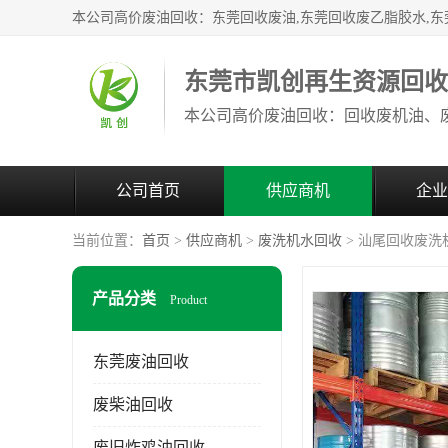
东莞市凯创再生资源回
公司首页
供应商机
企业
当前位置：
首页
>
供应商机
>
废洗机水回收
> 汕尾回收废洗
产品分类
Product
东莞废油回收
废柴油回收
废旧炸鸡油回收