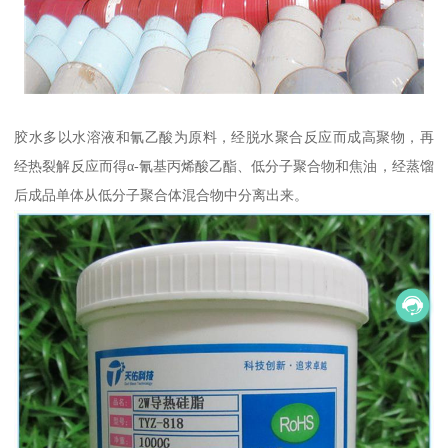
胶水多以水溶液和氰乙酸为原料，经脱水聚合反应而成高聚物，再
经热裂解反应而得α-氰基丙烯酸乙酯、低分子聚合物和焦油，经蒸馏
后成品单体从低分子聚合体混合物中分离出来。