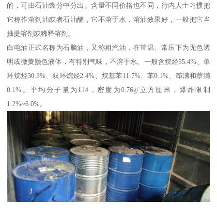
的，可由石油馏分中分出。含量不同价格也不同，行内人士习惯把
它称作溶剂油或者石油醚，它不溶于水，溶油效果好，一般把它当
抽提溶剂或稀释溶剂。
白电油正式名称为石脑油，又称粗汽油，在常温、常压下为无色透
明或微黄颜色液体，有特别气味，不溶于水。一般含烷烃55.4%、单
环烷烃30.3%、双环烷烃2.4%、烷基苯11.7%、苯0.1%、茚满和萘满
0.1%。平均分子量为114，密度为0.76g/立方厘米，爆炸限制
1.2%~6.0%。