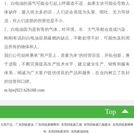
1、白电油的蒸气可能会引起上呼吸道不适，如果太浓可能会导致人
体缺痒，摄入得太多的话，人们还会表现为头晕、呕吐、无力等状
况，对人们皮肤的伤害也是不小。
2、白电油因为是有害的气体，对环境、水、大气等都会造成污染，
刚刚有说到白电油容易爆燃的缺点，不断处理不好，可能伤及到周
边所有的物体和人。
我们公司始终秉承“用户至上，质量为本”的经营宗旨，开拓创新，勇
于进取，不断完善提高生产技术水平，建立健全生产、销售和服务
体系，竭诚为广大客户提供优良的产品和服务，在业内树立了良好
的信誉和口碑。
m.bjwj923.b2b168.com
Top
主营产品：广东回收废油 广东回收废稀释剂 东莞回收废乙脂 东莞回收废乙脂胶水 东莞回收废稀释
剂 东莞回收废溶剂 东莞废油回收