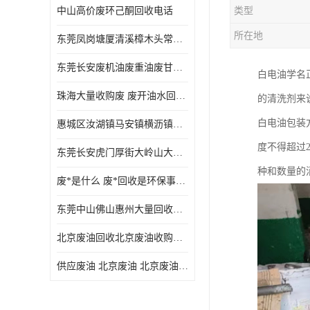
中山高价废环己酮回收电话
类型
废三氯乙烯回收
所在地
东莞凤岗塘厦清溪樟木头常平废液压油 废火花机油 废 废切削油 废齿轮油 废导轨油 废螺杆油
废混合溶剂回收
东莞长安废机油废重油废甘油废矿物油废燃料油废废润滑油废火花机油废油废齿轮油
白电油学名
废UV光油回收
珠海大量收购废 废开油水回收废酒精废废乙酯胶水废洗枪水废开油水废二废三氯丁脂乙脂废甲
的清洗剂来
废仲丁脂回收
白电油包装
惠城区汝湖镇马安镇横沥镇芦洲镇 惠阳新圩镇镇镇沙田镇废机油废液压油废润滑油废废火花机油废白电油废废齿轮油废白矿油废变压器油废燃料油
废洗机水回收
度不得超过
东莞长安虎门厚街大岭山大量回收废开油水废洗枪水废稀释剂
废清洗剂回收
种和数量的
废*是什么 废*回收是环保事业吗
废环己酮回收
东莞中山佛山惠州大量回收废机油，废液压油，废润滑油，废，废火花机油，废白电油，废，废齿轮油，废白矿油，废变压器油，废燃料油，废切削油
废固化剂回收
北京废油回收北京废油收购再生注意的事项
废白电油回收
供应废油 北京废油 北京废油回收 废油收购
废油渣回收