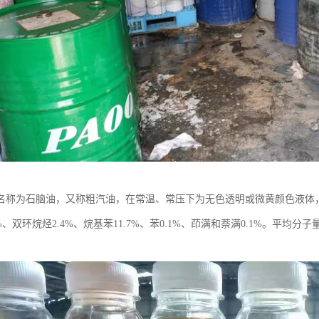
名称为石脑油，又称粗汽油，在常温、常压下为无色透明或微黄颜色液体，
3%、双环烷烃2.4%、烷基苯11.7%、苯0.1%、茚满和萘满0.1%。平均分子
。