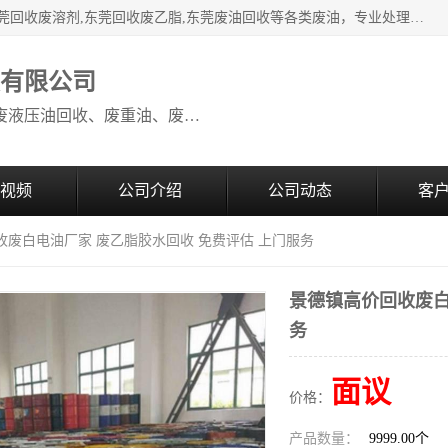
本公司高价废油回收：东莞回收废油,东莞回收废乙脂胶水,东莞回收废溶剂,东莞回收废乙脂,东莞废油回收等各类废油，专业处理从事化工产品研发与销售的综合型高科技服务性企业。我公司自成立以来，一直秉承“科技创新，立足诚信，感恩于心”的理念，力求设计与客户合作共赢的局面。在广大新老客户的大力支持下，我公司员工经过不懈努力，公司已快速发展成为国内知名化工企业。
收有限公司
本公司高价废油回收：回收废机油、废液压油回收、废重油、废食用油回收、废导热油、废、废油漆、废UV光油、废清、废白矿油、废变压器油
视频
公司介绍
公司动态
客
收废白电油厂家 废乙脂胶水回收 免费评估 上门服务
景德镇高价回收废白
务
面议
价格：
产品数量：
9999.00个