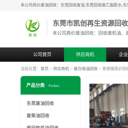
东莞市凯创再生资源回
公司首页
供应商机
企业
当前位置：
首页
>
供应商机
>
废白电油回收
> 景德镇高价回
产品分类
Product
东莞废油回收
废柴油回收
废旧炸鸡油回收