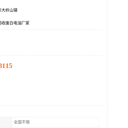
市大岭山镇
回收废白电油厂家
8115
全国不限