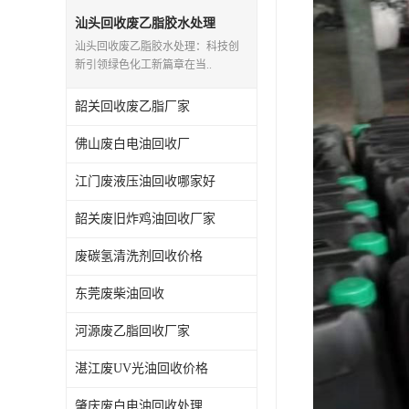
废三氯乙烯回收
汕头回收废乙脂胶水处理
汕头回收废乙脂胶水处理：科技创
废混合溶剂回收
新引领绿色化工新篇章在当..
废UV光油回收
韶关回收废乙脂厂家
废仲丁脂回收
佛山废白电油回收厂
废洗机水回收
江门废液压油回收哪家好
废清洗剂回收
韶关废旧炸鸡油回收厂家
废碳氢清洗剂回收价格
废环己酮回收
东莞废柴油回收
废固化剂回收
河源废乙脂回收厂家
废白电油回收
湛江废UV光油回收价格
废油渣回收
肇庆废白电油回收处理