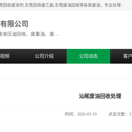
本公司高价废油回收：东莞回收废油,东莞回收废乙脂胶水,东莞回收废溶剂,东莞回收废乙脂,东莞废油回收等各类废油，专业处理从事化工产品研发与销售的综合型高科技服务性企业。我公司自成立以来，一直秉承“科技创新，立足诚信，感恩于心”的理念，力求设计与客户合作共赢的局面。在广大新老客户的大力支持下，我公司员工经过不懈努力，公司已快速发展成为国内知名化工企业。
收有限公司
本公司高价废油回收：回收废机油、废液压油回收、废重油、废食用油回收、废导热油、废、废油漆、废UV光油、废清、废白矿油、废变压器油
视频
公司介绍
公司动态
客
汕尾废油回收处理
时间：2026-03-19
点击次数：33