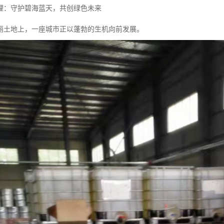
理：守护碧海蓝天，共创绿色未来
丽土地上，一座城市正以蓬勃的生机向前发展。