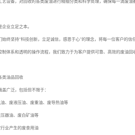
工艺设备，对回收的各类废油进行精细分类和科学处理，确保每一滴废油
是企业立足之本。
们始终坚持“科技创新，立足诚信，感恩于心”的理念，将每一位客户的信
控制体系和透明的操作流程，我们致力于为客户提供可靠、高效的废油回
各类油品回收
涵盖广泛，包括但不限于：
废机油、废液压油、废重油、废导热油等
变压器油、废白矿油等
饮行业产生的废食用油