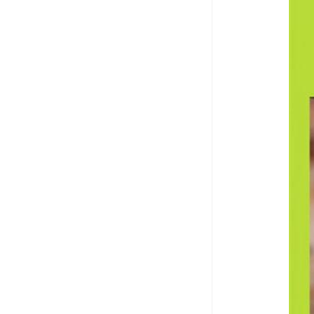
废油漆回收
废乙脂回收
东莞回收废二氯甲烷
废丁脂回收
废酒精回收
废天那水回收