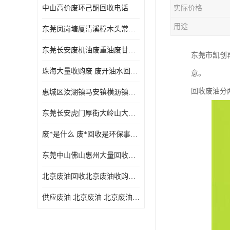
中山高价废环己酮回收电话
实际价格
废三氯乙烯回收
用途
东莞凤岗塘厦清溪樟木头常平废液压油 废火花机油 废 废切削油 废齿轮油 废导轨油 废螺杆油
废混合溶剂回收
东莞长安废机油废重油废甘油废矿物油废燃料油废废润滑油废火花机油废油废齿轮油
东莞市凯创
废UV光油回收
珠海大量收购废 废开油水回收废酒精废废乙酯胶水废洗枪水废开油水废二废三氯丁脂乙脂废甲
意。
废仲丁脂回收
回收废油分
惠城区汝湖镇马安镇横沥镇芦洲镇 惠阳新圩镇镇镇沙田镇废机油废液压油废润滑油废废火花机油废白电油废废齿轮油废白矿油废变压器油废燃料油
废洗机水回收
东莞长安虎门厚街大岭山大量回收废开油水废洗枪水废稀释剂
废清洗剂回收
废*是什么 废*回收是环保事业吗
废环己酮回收
东莞中山佛山惠州大量回收废机油，废液压油，废润滑油，废，废火花机油，废白电油，废，废齿轮油，废白矿油，废变压器油，废燃料油，废切削油
废固化剂回收
北京废油回收北京废油收购再生注意的事项
废白电油回收
供应废油 北京废油 北京废油回收 废油收购
废油渣回收