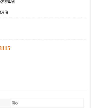
市大岭山镇
食用油
8115
回收