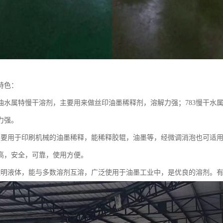
特色：
3开油水属特慢干溶剂，主要用来做丝印油墨稀释剂，溶解力强；783慢干
力强。
主要用于印刷机械的油墨稀释，能稀释胶辊，油墨等，经微调消泡也可适
高，安全，可靠，使用方便。
透明液体，能与多数溶剂互溶，广泛使用于油墨工业中，是优良的溶剂。