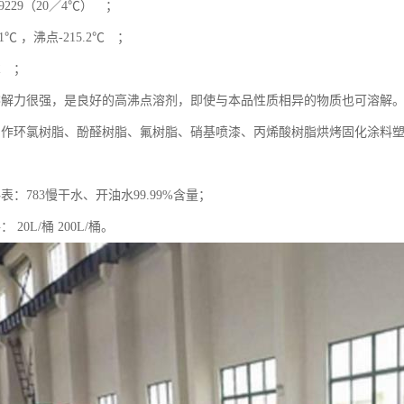
9229（20／4℃） ；
1℃ ，沸点-215.2℃ ；
℃ ；
溶解力很强，是良好的高沸点溶剂，即使与本品性质相异的物质也可溶
用作环氯树脂、酚醛树脂、氟树脂、硝基喷漆、丙烯酸树脂烘烤固化涂料塑
表：783慢干水、开油水99.99%含量；
 20L/桶 200L/桶。