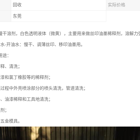
回收
实际价格
东莞
慢干溶剂，白色透明液体（微黄），主要用来做丝印油墨稀释剂，溶解力
慢干水-开油水：慢干、调薄丝印、移印油墨用。
用途：
稀释、清洗；
清漆和氯丁橡胶等的稀释剂；
造过程中外壳喷涂部分的喷头清洗，管道清洗；
料、油漆稀释和工具地清洗；
释剂；
种五金模具。