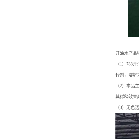
开油水产品
（1）78
释剂，溶解
（2）本品
其稀释效果
（3）无色