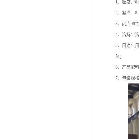
1、密度：0.
2、凝点－8.
3、闪点96
4、溶解：
5、用途：
体；
6、产品配料
7、包装规格：