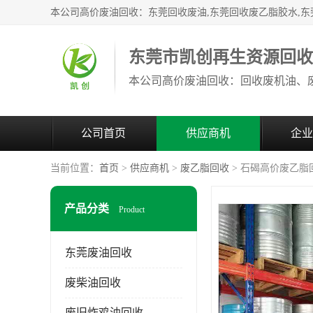
东莞市凯创再生资源回
公司首页
供应商机
企业
当前位置：
首页
>
供应商机
>
废乙脂回收
> 石碣高价废乙脂
产品分类
Product
东莞废油回收
废柴油回收
废旧炸鸡油回收