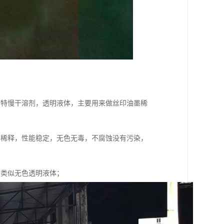
水属特慢干溶剂，透明液体，主要用来做丝印油墨稀
用稀释，性能稳定，无色无毒，不腐蚀没有污染，
有类似无色透明液体；