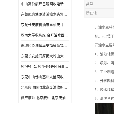
中山高价废环己酮回收电话
类型
废三氯乙烯回收
所在地
东莞凤岗塘厦清溪樟木头常平废液压油 废火花机油 废 废切削油 废齿轮油 废导轨油 废螺杆油
废混合溶剂回收
东莞长安废机油废重油废甘油废矿物油废燃料油废废润滑油废火花机油废油废齿轮油
开油水属特
废UV光油回收
珠海大量收购废 废开油水回收废酒精废废乙酯胶水废洗枪水废开油水废二废三氯丁脂乙脂废甲
剂。783
废仲丁脂回收
开油水主要
惠城区汝湖镇马安镇横沥镇芦洲镇 惠阳新圩镇镇镇沙田镇废机油废液压油废润滑油废废火花机油废白电油废废齿轮油废白矿油废变压器油废燃料油
废洗机水回收
1、油漆地
东莞长安虎门厚街大岭山大量回收废开油水废洗枪水废稀释剂
废清洗剂回收
2、喷漆、
废*是什么 废*回收是环保事业吗
废环己酮回收
3、工业制
东莞中山佛山惠州大量回收废机油，废液压油，废润滑油，废，废火花机油，废白电油，废，废齿轮油，废白矿油，废变压器油，废燃料油，废切削油
4、开稀颜
废固化剂回收
北京废油回收北京废油收购再生注意的事项
5、胶水稀
废白电油回收
供应废油 北京废油 北京废油回收 废油收购
6、清洗各
废油渣回收