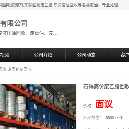
本公司高价废油回收：东莞回收废油,东莞回收废乙脂胶水,东莞回收废溶剂,东莞回收废乙脂,东莞废油回收等各类废油，专业处理从事化工产品研发与销售的综合型高科技服务性企业。我公司自成立以来，一直秉承“科技创新，立足诚信，感恩于心”的理念，力求设计与客户合作共赢的局面。在广大新老客户的大力支持下，我公司员工经过不懈努力，公司已快速发展成为国内知名化工企业。
收有限公司
本公司高价废油回收：回收废机油、废液压油回收、废重油、废食用油回收、废导热油、废、废油漆、废UV光油、废清、废白矿油、废变压器油
视频
公司介绍
公司动态
客
回收 废固化剂回收
石碣高价废乙脂回收
面议
价格：
产品数量：
9999.00个