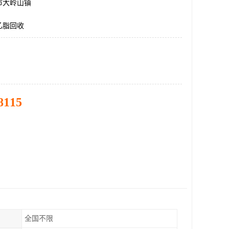
市大岭山镇
乙脂回收
8115
全国不限