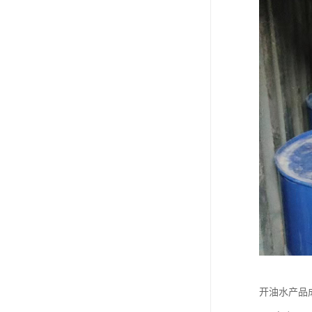
废油漆回收
废乙脂回收
东莞回收废二氯甲烷
废丁脂回收
废酒精回收
废天那水回收
开油水产品