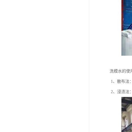
洗模水的使
1、散布法
2、浸渍法