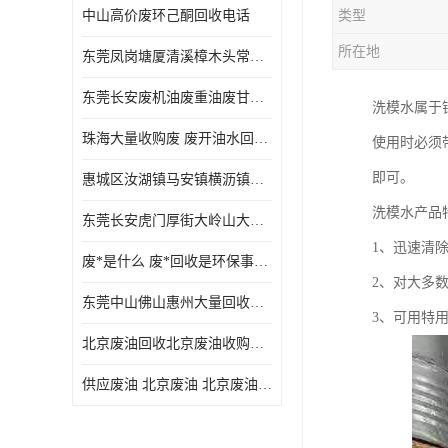
中山高价废环己酮回收电话
类型
废三氯乙烯回收
所在地
东莞凤岗塘厦清溪樟木头常平废液压油 废火花机油 废 废切削油 废齿轮油 废导轨油 废螺杆油
废混合溶剂回收
东莞长安废机油废重油废甘油废矿物油废燃料油废废润滑油废火花机油废油废齿轮油
洗模水属于
废UV光油回收
珠海大量收购废 废开油水回收废酒精废废乙酯胶水废洗枪水废开油水废二废三氯丁脂乙脂废甲
使用时必须
废仲丁脂回收
即可。
惠城区汝湖镇马安镇横沥镇芦洲镇 惠阳新圩镇镇镇沙田镇废机油废液压油废润滑油废废火花机油废白电油废废齿轮油废白矿油废变压器油废燃料油
废洗机水回收
洗模水产品
东莞长安虎门厚街大岭山大量回收废开油水废洗枪水废稀释剂
废清洗剂回收
1、迅速清
废*是什么 废*回收是环保事业吗
废环己酮回收
2、对大多
东莞中山佛山惠州大量回收废机油，废液压油，废润滑油，废，废火花机油，废白电油，废，废齿轮油，废白矿油，废变压器油，废燃料油，废切削油
3、可用特
废固化剂回收
北京废油回收北京废油收购再生注意的事项
废白电油回收
供应废油 北京废油 北京废油回收 废油收购
废油渣回收