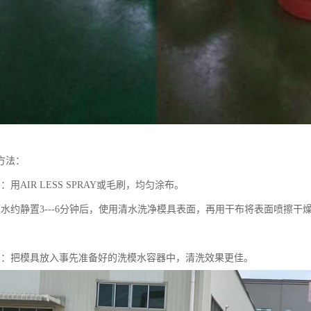
方法：
：用AIR LESS SPRAY或毛刷，均匀涂布。
模水约静置3---6分钟后，使用清水洗净模具表面，再用干布将表面喷擦
法：把模具放入事先准备好的洗模水容器中，清洗效果更佳。