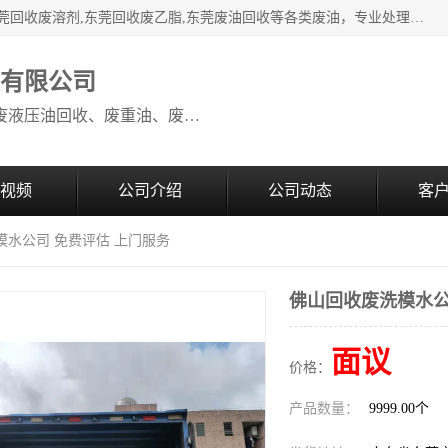
本公司高价废油回收：东莞回收废油,东莞回收废乙脂胶水,东莞回收废溶剂,东莞回收废乙脂,东莞废油回收等各类废油，专业处理从事化工产品研发与销售的综合型高科技服务性企业。我公司自成立以来，一直秉承“科技创新，立足诚信，感恩于心”的理念，力求设计与客户合作共赢的局面。在广大新老客户的大力支持下，我公司员工经过不懈努力，公司已快速发展成为国内知名化工企业。
收有限公司
本公司高价废油回收：回收废机油、废液压油回收、废重油、废食用油回收、废导热油、废、废油漆、废UV光油、废清、废白矿油、废变压器油
视频
公司介绍
公司动态
客
模水公司 免费评估 上门服务
佛山回收废洗模水公
面议
价格：
产品数量：
9999.00个