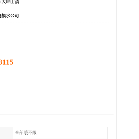
市大岭山镇
洗模水公司
8115
全部哦不限