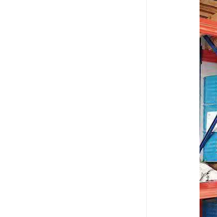
废油漆回收
废乙脂回收
东莞回收废二氯甲烷
废丁脂回收
废酒精回收
废天那水回收