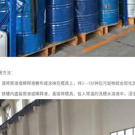
用方法：
：请将原液或稀释液散布或涂抹在模具上，待2—3分钟后污垢物就会软化
：铁槽内盛装原液或稀释液，直接将模具，投入常温的洗模水溶液中，浸泡