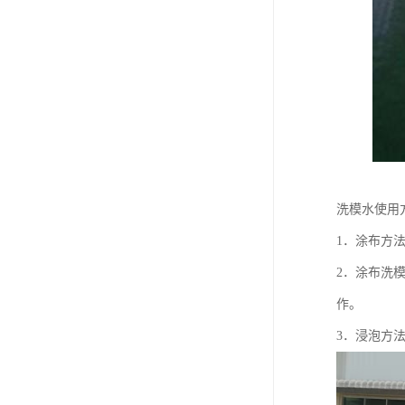
洗模水使用
1．涂布方法
2．涂布洗
作。
3．浸泡方