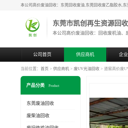
东莞市凯创再生资源回
公司首页
供应商机
企业
当前位置：
首页
>
供应商机
>
废UV光油回收
> 道窖高价废
产品分类
Product
东莞废油回收
废柴油回收
废旧炸鸡油回收