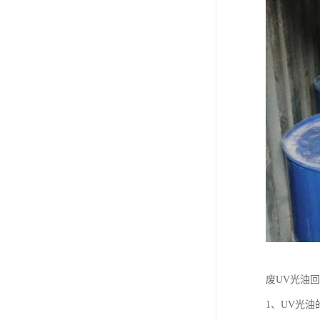
废UV光油
1、UV光