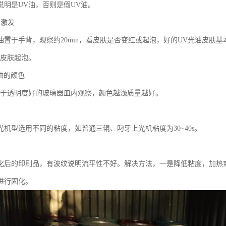
说明是UV油，否则是假UV油。
的激发
油置于手背，观察约20min，看皮肤是否变红或起泡，好的UV光油皮肤
使皮肤起泡。
油的颜色
置于透明度好的玻璃器皿内观察，颜色越浅质量越好。
光机型选用不同的粘度，如普通三辊、叼牙上光机粘度为30~40s。
化后的印刷品，有波纹说明流平性不好。解决方法，一是降低粘度，加热
进行固化。