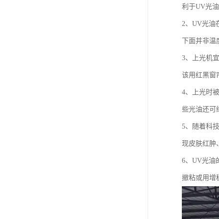
利于UV光
2、UV光
下面并非温
3、上光机
该用红黑窗
4、上光时
些光油还可
5、随着科
现皮肤红肿
6、UV光
撤粘或用增