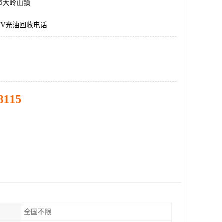
市大岭山镇
UV光油回收电话
8115
全国不限