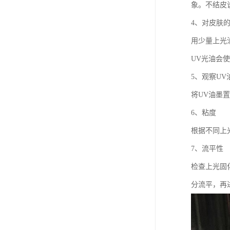
废油漆回收
象。不结皮
4、对皮肤
废乙脂回收
用少量上光
东莞回收废二氯甲烷
UV光油会
废丁脂回收
5、观察UV
废酒精回收
将UV油墨
6、粘度
废天那水回收
根据不同上
7、流平性
检查上光固
分流平，再