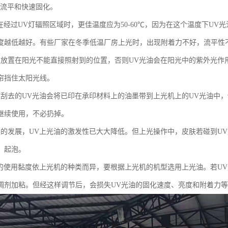
油流平和快速固化。
油在经过UV灯辐照区域时，更佳温度应为50-60℃，因为在这个温度下U
度越低越好。有些厂家在冬季低温厂房上光时，出现附着力不好，流平性
宜放置在阳光不能直接照射到的位置，否则UV光油会在阳光中的紫外光作
帘挡住太阳光线。
被刮去的UV光油会将已印在承印材料上的油墨带到上光机上的UV光油中
继续使用，不必扔掉。
技的发展，UV上光油的激发性已大大降低。但上光操作中，皮肤若碰到U
、起泡。
油的使用黏度依上光机的种类而异，要根据上光机的机型选用上光油。若U
稠剂加粘。但经这样调节后，会损失UV光油的固化速度、亮度和附着力