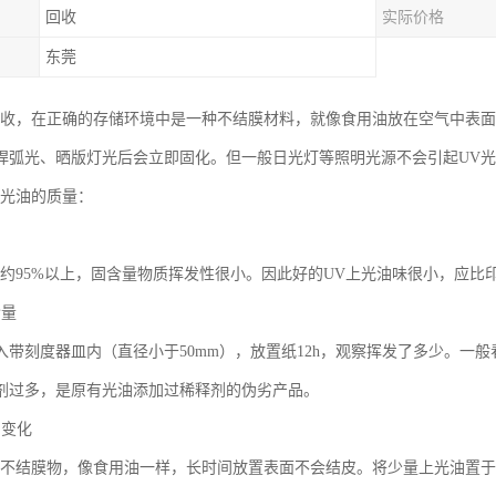
回收
实际价格
东莞
回收，在正确的存储环境中是一种不结膜材料，就像食用油放在空气中表面
焊弧光、晒版灯光后会立即固化。但一般日光灯等照明光源不会引起UV
V光油的质量：
量约95%以上，固含量物质挥发性很小。因此好的UV上光油味很小，应
含量
入带刻度器皿内（直径小于50mm），放置纸12h，观察挥发了多少。一
剂过多，是原有光油添加过稀释剂的伪劣产品。
间变化
属不结膜物，像食用油一样，长时间放置表面不会结皮。将少量上光油置于