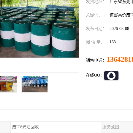
发货地址：
广东省东莞
关键词：
道窖高价废
发布日期：
2026-08-08
阅 读 量：
163
1364281
销售电话：
在线QQ：
废UV光油回收
服务范围