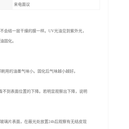
来电面议
不会结一层干燥的膜一样。UV光油见到紫外光，
光油固化。
比印刷用的油墨气味小。固化后气味越小越好。
般看不到表面位置的下降。若明显观察出下降，说明
玻璃片表面，在蔽光处放置24h后观察有无结皮现