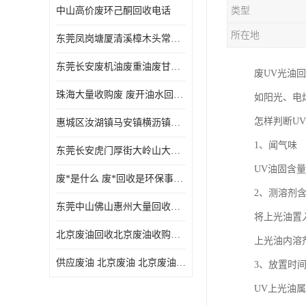
中山高价废环己酮回收电话
类型
废三氯乙烯回收
所在地
东莞凤岗塘厦清溪樟木头常平废液压油 废火花机油 废 废切削油 废齿轮油 废导轨油 废螺杆油
废混合溶剂回收
东莞长安废机油废重油废甘油废矿物油废燃料油废废润滑油废火花机油废油废齿轮油
废UV光油
废UV光油回收
珠海大量收购废 废开油水回收废酒精废废乙酯胶水废洗枪水废开油水废二废三氯丁脂乙脂废甲
如阳光、电
废仲丁脂回收
怎样判断U
惠城区汝湖镇马安镇横沥镇芦洲镇 惠阳新圩镇镇镇沙田镇废机油废液压油废润滑油废废火花机油废白电油废废齿轮油废白矿油废变压器油废燃料油
废洗机水回收
1、闻气味
东莞长安虎门厚街大岭山大量回收废开油水废洗枪水废稀释剂
废清洗剂回收
UV油固含
废*是什么 废*回收是环保事业吗
废环己酮回收
2、测溶剂
东莞中山佛山惠州大量回收废机油，废液压油，废润滑油，废，废火花机油，废白电油，废，废齿轮油，废白矿油，废变压器油，废燃料油，废切削油
将上光油置
废固化剂回收
北京废油回收北京废油收购再生注意的事项
上光油内溶
废白电油回收
供应废油 北京废油 北京废油回收 废油收购
3、放置时
废油渣回收
UV上光油