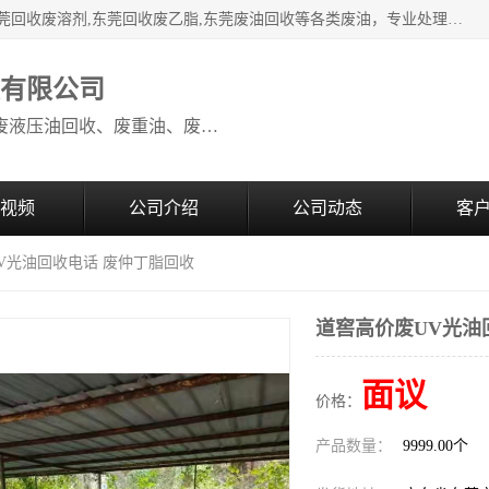
本公司高价废油回收：东莞回收废油,东莞回收废乙脂胶水,东莞回收废溶剂,东莞回收废乙脂,东莞废油回收等各类废油，专业处理从事化工产品研发与销售的综合型高科技服务性企业。我公司自成立以来，一直秉承“科技创新，立足诚信，感恩于心”的理念，力求设计与客户合作共赢的局面。在广大新老客户的大力支持下，我公司员工经过不懈努力，公司已快速发展成为国内知名化工企业。
收有限公司
本公司高价废油回收：回收废机油、废液压油回收、废重油、废食用油回收、废导热油、废、废油漆、废UV光油、废清、废白矿油、废变压器油
视频
公司介绍
公司动态
客
UV光油回收电话 废仲丁脂回收
道窖高价废UV光油
面议
价格：
产品数量：
9999.00个