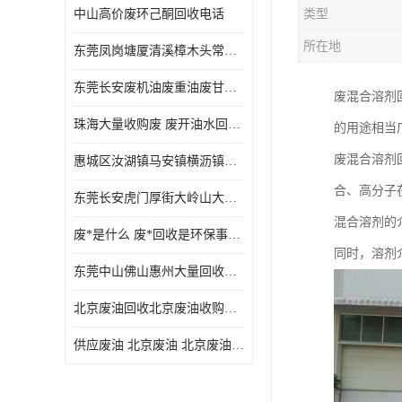
中山高价废环己酮回收电话
类型
废三氯乙烯回收
所在地
东莞凤岗塘厦清溪樟木头常平废液压油 废火花机油 废 废切削油 废齿轮油 废导轨油 废螺杆油
废混合溶剂回收
东莞长安废机油废重油废甘油废矿物油废燃料油废废润滑油废火花机油废油废齿轮油
废混合溶剂
废UV光油回收
珠海大量收购废 废开油水回收废酒精废废乙酯胶水废洗枪水废开油水废二废三氯丁脂乙脂废甲
的用途相当
废仲丁脂回收
废混合溶剂
惠城区汝湖镇马安镇横沥镇芦洲镇 惠阳新圩镇镇镇沙田镇废机油废液压油废润滑油废废火花机油废白电油废废齿轮油废白矿油废变压器油废燃料油
废洗机水回收
合、高分子
东莞长安虎门厚街大岭山大量回收废开油水废洗枪水废稀释剂
废清洗剂回收
混合溶剂的
废*是什么 废*回收是环保事业吗
废环己酮回收
同时，溶剂
东莞中山佛山惠州大量回收废机油，废液压油，废润滑油，废，废火花机油，废白电油，废，废齿轮油，废白矿油，废变压器油，废燃料油，废切削油
废固化剂回收
北京废油回收北京废油收购再生注意的事项
废白电油回收
供应废油 北京废油 北京废油回收 废油收购
废油渣回收