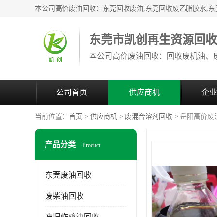
东莞市凯创再生资源回
公司首页
供应商机
企业
当前位置：
首页
>
供应商机
>
废混合溶剂回收
> 岳阳高价废
产品分类
Product
东莞废油回收
废柴油回收
废旧炸鸡油回收