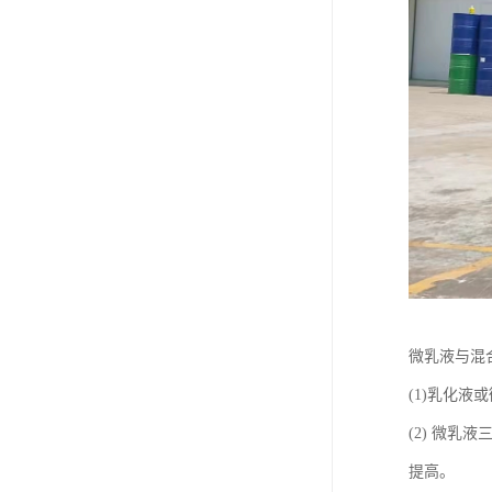
废油漆回收
废乙脂回收
东莞回收废二氯甲烷
废丁脂回收
废酒精回收
废天那水回收
微乳液与混
(1)乳化
(2) 微
提高。