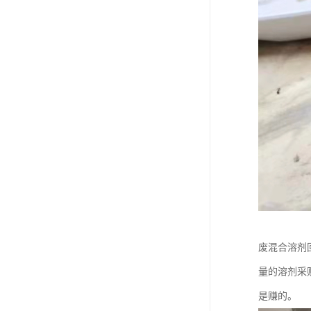
废混合溶剂
量的溶剂采
是赚的。