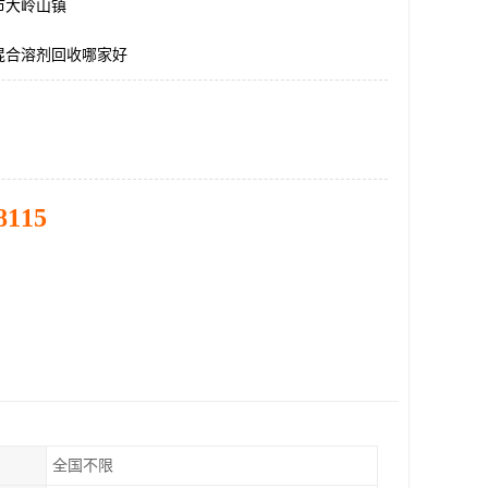
市大岭山镇
混合溶剂回收哪家好
8115
全国不限