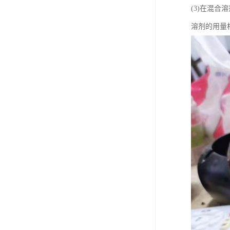
(3)在混
溶剂的用量