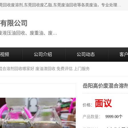
本公司高价废油回收：东莞回收废油,东莞回收废乙脂胶水,东莞回收废溶剂,东莞回收废乙脂,东莞废油回收等各类废油，专业处理从事化工产品研发与销售的综合型高科技服务性企业。我公司自成立以来，一直秉承“科技创新，立足诚信，感恩于心”的理念，力求设计与客户合作共赢的局面。在广大新老客户的大力支持下，我公司员工经过不懈努力，公司已快速发展成为国内知名化工企业。
收有限公司
本公司高价废油回收：回收废机油、废液压油回收、废重油、废食用油回收、废导热油、废、废油漆、废UV光油、废清、废白矿油、废变压器油
视频
公司介绍
公司动态
客
混合溶剂回收哪家好 废油渣回收 免费评估 上门服务
岳阳高价废混合溶剂
面议
价格：
产品数量：
9999.00个