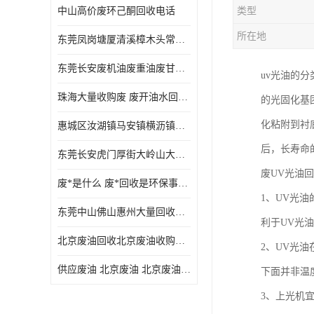
中山高价废环己酮回收电话
类型
废三氯乙烯回收
所在地
东莞凤岗塘厦清溪樟木头常平废液压油 废火花机油 废 废切削油 废齿轮油 废导轨油 废螺杆油
废混合溶剂回收
东莞长安废机油废重油废甘油废矿物油废燃料油废废润滑油废火花机油废油废齿轮油
uv光油的
废UV光油回收
珠海大量收购废 废开油水回收废酒精废废乙酯胶水废洗枪水废开油水废二废三氯丁脂乙脂废甲
的光固化基
废仲丁脂回收
化粘附到衬
惠城区汝湖镇马安镇横沥镇芦洲镇 惠阳新圩镇镇镇沙田镇废机油废液压油废润滑油废废火花机油废白电油废废齿轮油废白矿油废变压器油废燃料油
废洗机水回收
后，长寿命
东莞长安虎门厚街大岭山大量回收废开油水废洗枪水废稀释剂
废清洗剂回收
废UV光油
废*是什么 废*回收是环保事业吗
废环己酮回收
1、UV光
东莞中山佛山惠州大量回收废机油，废液压油，废润滑油，废，废火花机油，废白电油，废，废齿轮油，废白矿油，废变压器油，废燃料油，废切削油
利于UV光
废固化剂回收
北京废油回收北京废油收购再生注意的事项
2、UV光
废白电油回收
供应废油 北京废油 北京废油回收 废油收购
下面并非温
废油渣回收
3、上光机