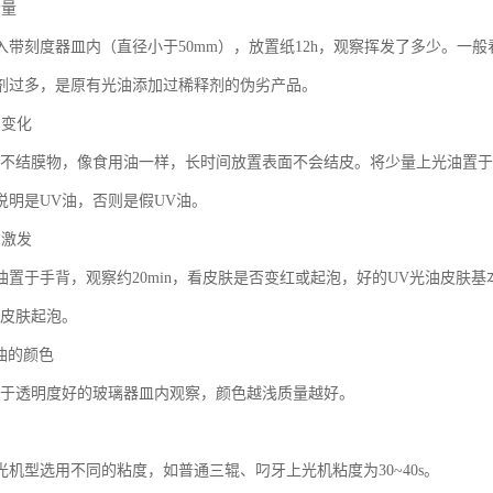
含量
入带刻度器皿内（直径小于50mm），放置纸12h，观察挥发了多少。一
剂过多，是原有光油添加过稀释剂的伪劣产品。
间变化
属不结膜物，像食用油一样，长时间放置表面不会结皮。将少量上光油置于
说明是UV油，否则是假UV油。
的激发
油置于手背，观察约20min，看皮肤是否变红或起泡，好的UV光油皮肤
使皮肤起泡。
油的颜色
置于透明度好的玻璃器皿内观察，颜色越浅质量越好。
光机型选用不同的粘度，如普通三辊、叼牙上光机粘度为30~40s。