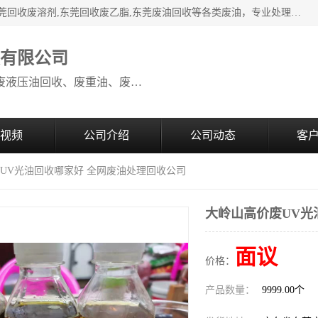
本公司高价废油回收：东莞回收废油,东莞回收废乙脂胶水,东莞回收废溶剂,东莞回收废乙脂,东莞废油回收等各类废油，专业处理从事化工产品研发与销售的综合型高科技服务性企业。我公司自成立以来，一直秉承“科技创新，立足诚信，感恩于心”的理念，力求设计与客户合作共赢的局面。在广大新老客户的大力支持下，我公司员工经过不懈努力，公司已快速发展成为国内知名化工企业。
收有限公司
本公司高价废油回收：回收废机油、废液压油回收、废重油、废食用油回收、废导热油、废、废油漆、废UV光油、废清、废白矿油、废变压器油
视频
公司介绍
公司动态
客
废UV光油回收哪家好 全网废油处理回收公司
大岭山高价废UV光
面议
价格：
产品数量：
9999.00个