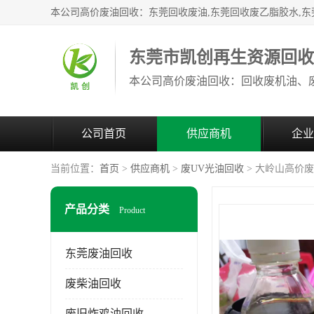
东莞市凯创再生资源回
公司首页
供应商机
企业
当前位置：
首页
>
供应商机
>
废UV光油回收
> 大岭山高价
产品分类
Product
东莞废油回收
废柴油回收
废旧炸鸡油回收