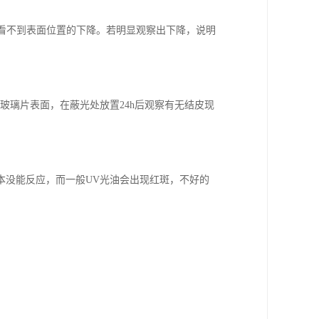
般看不到表面位置的下降。若明显观察出下降，说明
玻璃片表面，在蔽光处放置24h后观察有无结皮现
基本没能反应，而一般UV光油会出现红斑，不好的