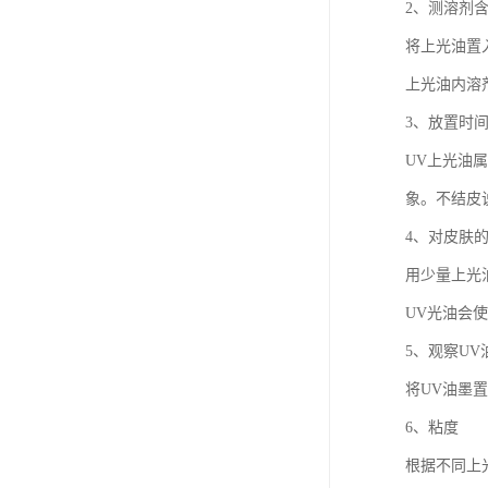
2、测溶剂
将上光油置
上光油内溶
3、放置时
UV上光油
象。不结皮
4、对皮肤
用少量上光
UV光油会
5、观察UV
将UV油墨
6、粘度
根据不同上