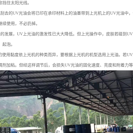
帘挡住太阳光线。
被刮去的UV光油会将已印在承印材料上的油墨带到上光机上的UV光油中
继续使用，不必扔掉。
技的发展，UV上光油的激发性已大大降低。但上光操作中，皮肤若碰到U
、起泡。
油的使用黏度依上光机的种类而异，要根据上光机的机型选用上光油。若U
稠剂加粘。但经这样调节后，会损失UV光油的固化速度、亮度和附着力