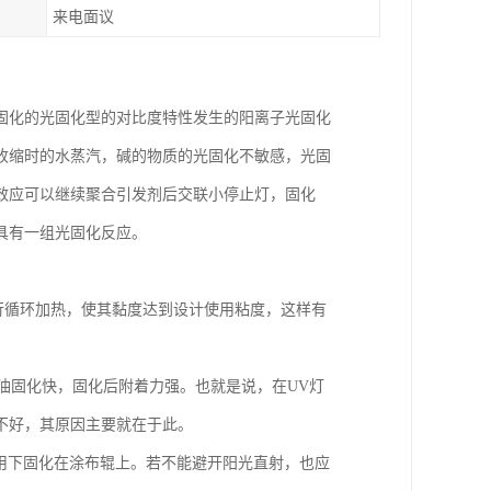
来电面议
固化的光固化型的对比度特性发生的阳离子光固化
收缩时的水蒸汽，碱的物质的光固化不敏感，光固
效应可以继续聚合引发剂后交联小停止灯，固化
具有一组光固化反应。
进行循环加热，使其黏度达到设计使用粘度，这样有
V光油固化快，固化后附着力强。也就是说，在UV灯
不好，其原因主要就在于此。
用下固化在涂布辊上。若不能避开阳光直射，也应