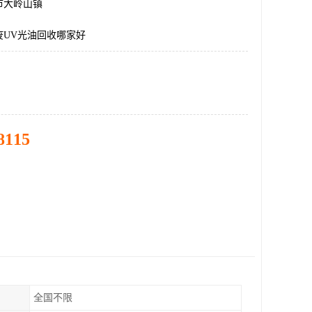
市大岭山镇
废UV光油回收哪家好
8115
全国不限