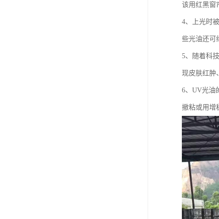
废油漆回收
该用红黑窗
4、上光时
废乙脂回收
些光油还可
东莞回收废二氯甲烷
5、随着科
废丁脂回收
现皮肤红肿
废酒精回收
6、UV光
撤粘或用增
废天那水回收