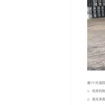
废UV光油
1、优异的
2、高光泽