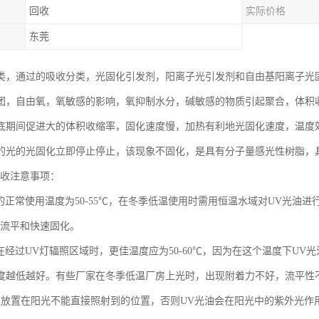
回收
实际价格
东莞
分类，通过的吸收分类，光固化引发剂，阳离子光引发剂和自由基阳离子光
团，自由氧，氧敏感的影响，氧抑制水分，碱敏感的物质引起聚合，体积
底期间促进大的体积收缩率，固化速度慢，加热有利地光固化速度，温度
的光的光固化立即停止停止，该现象不固化，是具有分子量感光性树脂，
回收注意事项：
油的正常使用温度为50-55℃，在冬季低温使用时需用恒温水域对UV光油
油流平和快速固化。
油在经过UV灯辐照区域时，更佳温度应为50-60℃，因为在这个温度下U
度越低越好。有些厂家在冬季低温厂房上光时，出现附着力不好，流平性
宜放置在阳光不能直接照射到的位置，否则UV光油会在阳光中的紫外光作