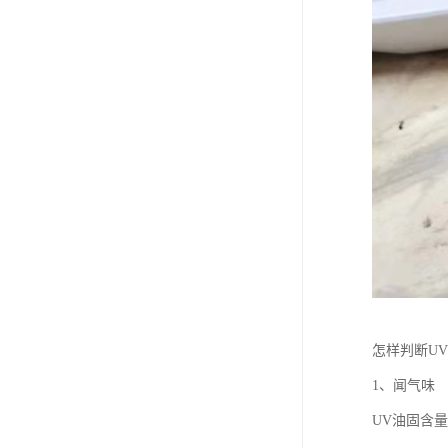
怎样判断U
1、闻气味
UV油固含