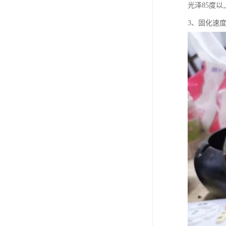
光泽85度以
3、固化速