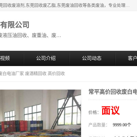
本公司高价废油回收：东莞回收废油,东莞回收废乙脂胶水,东莞回收废溶剂,东莞回收废乙脂,东莞废油回收等各类废油，专业处理从事化工产品研发与销售的综合型高科技服务性企业。我公司自成立以来，一直秉承“科技创新，立足诚信，感恩于心”的理念，力求设计与客户合作共赢的局面。在广大新老客户的大力支持下，我公司员工经过不懈努力，公司已快速发展成为国内知名化工企业。
收有限公司
本公司高价废油回收：回收废机油、废液压油回收、废重油、废食用油回收、废导热油、废、废油漆、废UV光油、废清、废白矿油、废变压器油
视频
公司介绍
公司动态
客
废白电油厂家 废酒精回收 高价回收
常平高价回收废白电
面议
价格：
产品数量：
9999.00个