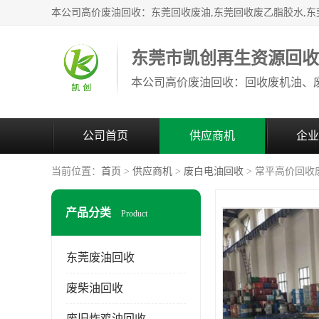
东莞市凯创再生资源回
公司首页
供应商机
企业
当前位置：
首页
>
供应商机
>
废白电油回收
> 常平高价回收
产品分类
Product
东莞废油回收
废柴油回收
废旧炸鸡油回收