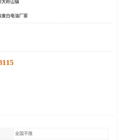
市大岭山镇
收废白电油厂家
8115
全国不限