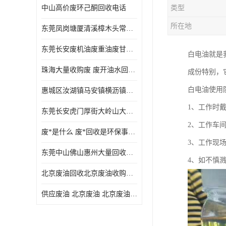
中山高价废环己酮回收电话
类型
废三氯乙烯回收
所在地
东莞凤岗塘厦清溪樟木头常平废液压油 废火花机油 废 废切削油 废齿轮油 废导轨油 废螺杆油
废混合溶剂回收
东莞长安废机油废重油废甘油废矿物油废燃料油废废润滑油废火花机油废油废齿轮油
白电油就是
废UV光油回收
珠海大量收购废 废开油水回收废酒精废废乙酯胶水废洗枪水废开油水废二废三氯丁脂乙脂废甲
成份特别，
废仲丁脂回收
白电油使用
惠城区汝湖镇马安镇横沥镇芦洲镇 惠阳新圩镇镇镇沙田镇废机油废液压油废润滑油废废火花机油废白电油废废齿轮油废白矿油废变压器油废燃料油
废洗机水回收
1、工作时
东莞长安虎门厚街大岭山大量回收废开油水废洗枪水废稀释剂
废清洗剂回收
2、工作车
废*是什么 废*回收是环保事业吗
废环己酮回收
3、工作现
东莞中山佛山惠州大量回收废机油，废液压油，废润滑油，废，废火花机油，废白电油，废，废齿轮油，废白矿油，废变压器油，废燃料油，废切削油
4、如不慎
废固化剂回收
北京废油回收北京废油收购再生注意的事项
废白电油回收
供应废油 北京废油 北京废油回收 废油收购
废油渣回收