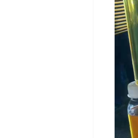
废油漆回收
废乙脂回收
东莞回收废二氯甲烷
废丁脂回收
废酒精回收
废天那水回收