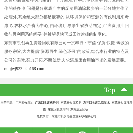
作的很多.但问题是各家庭产生的废食用油除极少的一部分地方作了
处理外,其余绝大部分都是废弃的.从环境保护和资源的有效利用来考
虑,以农林水产省为中心,由环境厅与厚生省协助制定了"废食用油回
收与再利用系统纲要"并希望尽快形成回收途径的制度化.
东莞市凯创再生资源回收有限公司一贯奉行：守信.保质.快捷.竭诚的
服务宗旨,大力提倡"资源再生,绿色环保"的政策,结合本行业的特点及
公司的实际,努力开拓,不断创新,力求满足废食用油市场的发展需要。
m.bjwj923.b2b168.com
Top
主营产品：广东回收废油 广东回收废稀释剂 东莞回收废乙脂 东莞回收废乙脂胶水 东莞回收废稀释
剂 东莞回收废溶剂 东莞废油回收
版权所有：东莞市凯创再生资源回收有限公司