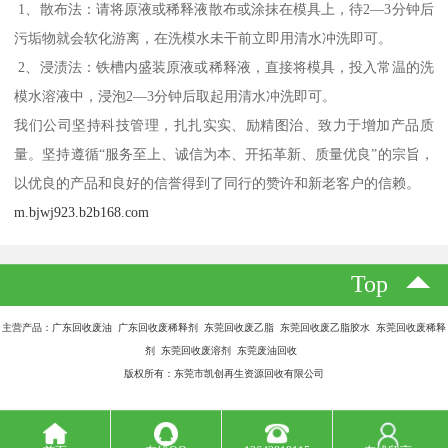
1、散布法：请将原液或稀释液散布或涂抹在模具上，待2—3分钟后
污垢物就会软化游离，在洗模水未干前立即用清水冲洗即可。
2、浸渍法：铁槽内盛装原液或稀释液，直接将模具，投入常温的洗
模水溶液中，浸泡2—3分钟后取起用清水冲洗即可。
我们公司坚持科技管理，扎扎实实、励精图治、致力于增加产品质
量。坚持遵循“服务至上、诚信为本、开拓革新、质量优良”的宗旨，
以优良的产品和良好的信誉得到了同行的赞许和新老客户的信赖。
m.bjwj923.b2b168.com
Top
主营产品：广东回收废油 广东回收废稀释剂 东莞回收废乙脂 东莞回收废乙脂胶水 东莞回收废稀释
剂 东莞回收废溶剂 东莞废油回收
版权所有：东莞市凯创再生资源回收有限公司