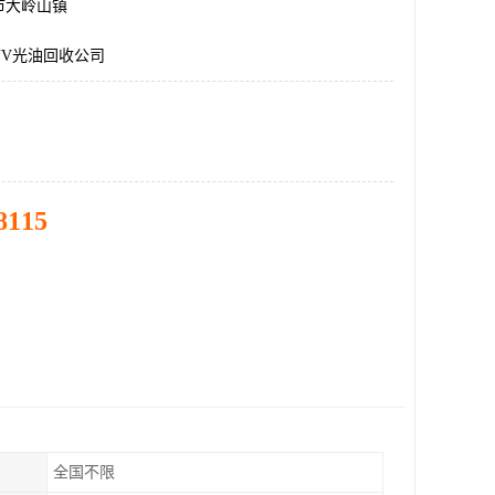
市大岭山镇
UV光油回收公司
8115
全国不限