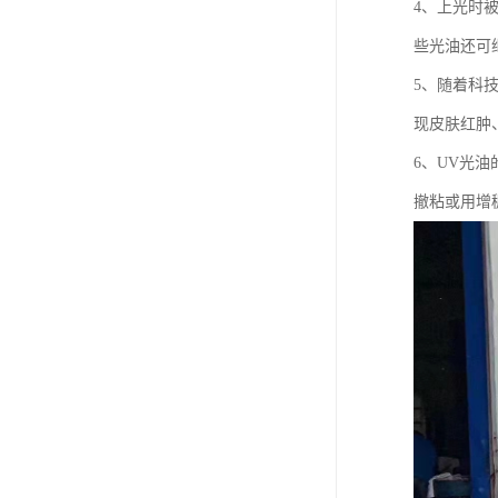
4、上光时
些光油还可
5、随着科
现皮肤红肿
6、UV光
撤粘或用增