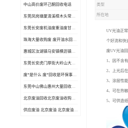
中山高价废环己酮回收电话
类型
废三氯乙烯回收
所在地
东莞凤岗塘厦清溪樟木头常平废液压油 废火花机油 废 废切削油 废齿轮油 废导轨油 废螺杆油
废混合溶剂回收
东莞长安废机油废重油废甘油废矿物油废燃料油废废润滑油废火花机油废油废齿轮油
UV光油正
废UV光油回收
珠海大量收购废 废开油水回收废酒精废废乙酯胶水废洗枪水废开油水废二废三氯丁脂乙脂废甲
个好流和快
废仲丁脂回收
废UV光油
惠城区汝湖镇马安镇横沥镇芦洲镇 惠阳新圩镇镇镇沙田镇废机油废液压油废润滑油废废火花机油废白电油废废齿轮油废白矿油废变压器油废燃料油
废洗机水回收
1、因不含
东莞长安虎门厚街大岭山大量回收废开油水废洗枪水废稀释剂
废清洗剂回收
2、上光后在
废*是什么 废*回收是环保事业吗
废环己酮回收
3、涂层性
东莞中山佛山惠州大量回收废机油，废液压油，废润滑油，废，废火花机油，废白电油，废，废齿轮油，废白矿油，废变压器油，废燃料油，废切削油
4、可在热
废固化剂回收
北京废油回收北京废油收购再生注意的事项
5、可供造
废白电油回收
供应废油 北京废油 北京废油回收 废油收购
废油渣回收