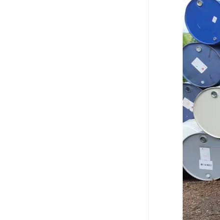
废油漆回收
废乙脂回收
东莞回收废二氯甲烷
废丁脂回收
废酒精回收
废天那水回收