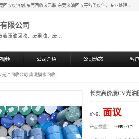
本公司高价废油回收：东莞回收废油,东莞回收废乙脂胶水,东莞回收废溶剂,东莞回收废乙脂,东莞废油回收等各类废油，专业处理从事化工产品研发与销售的综合型高科技服务性企业。我公司自成立以来，一直秉承“科技创新，立足诚信，感恩于心”的理念，力求设计与客户合作共赢的局面。在广大新老客户的大力支持下，我公司员工经过不懈努力，公司已快速发展成为国内知名化工企业。
收有限公司
本公司高价废油回收：回收废机油、废液压油回收、废重油、废食用油回收、废导热油、废、废油漆、废UV光油、废清、废白矿油、废变压器油
视频
公司介绍
公司动态
客
UV光油回收公司 废洗模水回收
长安高价废UV光油
面议
价格：
产品数量：
9999.00个