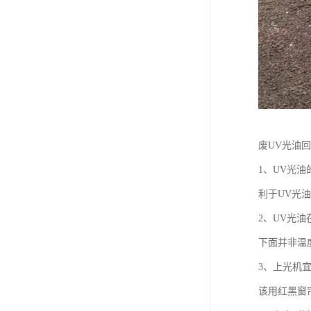
废UV光油
1、UV光
利于UV光
2、UV光
下面并非温
3、上光机
该用红黑窗