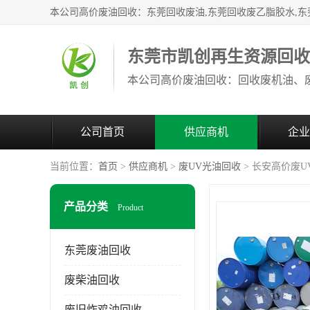
东莞市凯创再生资源回
公司首页
供应商机
企业
当前位置：
首页
>
供应商机
>
废UV光油回收
> 长安高价废
产品分类
Product
东莞废油回收
废柴油回收
废旧炸鸡油回收