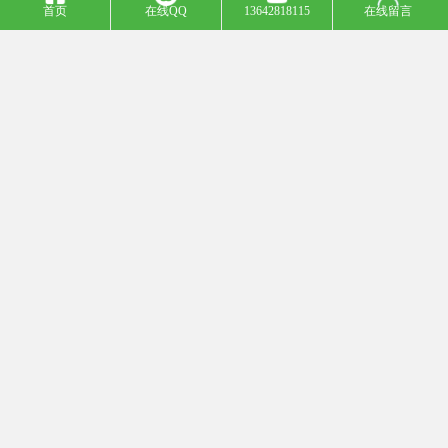
首页
在线QQ
13642818115
在线留言
1、玻璃、丝印玻璃、研磨粉等清洗。
2、针对玻璃研磨后脏污去除，不伤任何玻璃表面，适用范围广泛。
三、电子工业
1、主要用于半导体硅片清洗、半导体集成线路的清洗、印刷电路板
清洗、液晶显示器清洗等。
2、常用的工业清洗剂包括：金属表面处理清洗剂、光学玻璃清洗
剂、中性环保清洗剂、各行业清洗剂等。
四、汽车行业
1、汽车冲压零配件油污清洗。
2、汽车铝合金轮毂油污，脏污的清洗。
3、汽车零配件抛光蜡的汽车。
五、机械制造
1、机械设备油污的清洗。
2、机械制造零配件的清洗。
我们公司坚持以“诚信铸就品质、技术决定未来”的经营理念，不断在