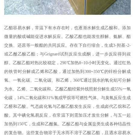
乙酯容易水解，常温下有水存在时，也逐渐水解生成乙酸和。添加
微量的酸或碱能促进水解反应。乙酸乙酯也能发生醇解、氨解、酯
交换、还原等一般酯的共同反应。存在下自行缩合，生成3-羟基-2-
或乙酰乙酸乙酯；与Grignard试剂反应生成酮，进一步反应得到叔
醇。乙酸乙酯对热比较稳定，290℃加热8~10小时无变化。通过红热
的铁管时分解成乙烯和乙酸，通过加热到300~350℃的锌粉分解成
氢、一氧化碳、二氧化碳、和乙烯，360℃通过脱水的氧化铝可分解
为水、乙烯、二氧化碳和。乙酸乙酯经紫外线照射分解生成55%一氧
化碳，14%二氧化碳和31%氢或甲烷等可燃性气体。与臭氧反应生成
乙醛和乙酸。气态卤化氢与乙酸乙酯发生反应，生成卤代乙烷和乙
酸。其中碘化氢易反应，在常温下则需加压才发生分解，与五一起
加热到150℃，生成和乙酰氯。乙酸乙酯与金属盐类生成各种结晶性
的复合物。这些复合物溶于无水而不溶于乙酸乙酯，且遇水容易水