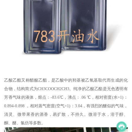
乙酸乙酯又称醋酸乙酯，是乙酸中的羟基被乙氧基取代而生成的化
合物，结构简式为CH3COOCH2CH3。纯净的乙酸乙酯是无色透明有
芳香气味的液体，熔点：-83.6℃，沸点：.06 ℃，相对密度(水=1)：
0.894-0.898 ，相对蒸气密度(空气=1)：3.04，有强烈的醚似的气味，
清灵、微带果香的酒香，易扩散，不持久。微溶于水，溶于醇、
酮、醚、氯仿等多数。