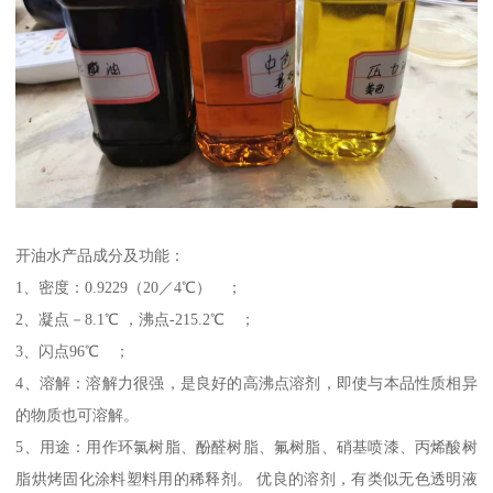
开油水产品成分及功能：
1、密度：0.9229（20／4℃） ；
2、凝点－8.1℃ ，沸点-215.2℃ ；
3、闪点96℃ ；
4、溶解：溶解力很强，是良好的高沸点溶剂，即使与本品性质相异
的物质也可溶解。
5、用途：用作环氯树脂、酚醛树脂、氟树脂、硝基喷漆、丙烯酸树
脂烘烤固化涂料塑料用的稀释剂。 优良的溶剂，有类似无色透明液