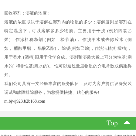
回收溶剂：溶液的浓度：
溶液的浓度取决于溶解在溶剂内的物质的多少；溶解度则是溶剂在
特定温度下，可以溶解多多少物质。主要用于干洗 (例如四氯乙
烯)，作涂料稀释剂 (例如，松节油)， 作洗甲水或去除胶水 (例
如， 醋酸甲酯 ， 醋酸乙酯)， 除锈(例如己烷)，作洗洁精(柠檬精)，
用于香水 (酒精)跟用于化学合成。溶剂和溶质大致上可分为性基(亲
水的) 和非性基(疏水的)。 性可以透过量度物质的介电常数或偶距得
知。
我们公司具有一支经验丰富的服务队伍，及时为客户提供设备安装
调试和故障排除服务，为您提供快捷、贴心的服务!
m.bjwj923.b2b168.com
Top