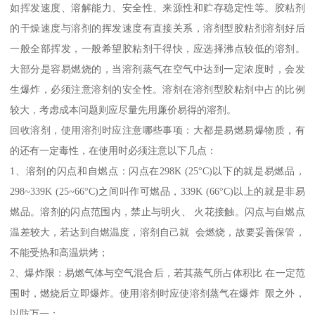
如挥发速度、溶解能力、安全性、来源性和贮存稳定性等。胶粘剂
的干燥速度与溶剂的挥发速度有直接关系，溶剂型胶粘剂溶剂好后
一般全部挥发，一般希望胶粘剂干得快，应选择沸点较低的溶剂。
大部分是容易燃烧的，当溶剂蒸气在空气中达到一定浓度时，会发
生爆炸，必须注意溶剂的安全性。溶剂在溶剂型胶粘剂中占的比例
较大，考虑成本问题则应尽量先用廉价易得的溶剂。
回收溶剂，使用溶剂时应注意哪些事项：大都是易燃易爆物质，有
的还有一定毒性，在使用时必须注意以下几点：
1、溶剂的闪点和自燃点：闪点在298K (25°C)以下的就是易燃品，
298~339K (25~66°C)之间叫作可燃品，339K (66°C)以上的就是非易
燃品。溶剂的闪点范围内，禁止与明火、 火花接触。闪点与自燃点
温差较大，若达到自燃温度，溶剂自己就 会燃烧，故要妥善保管，
不能受热和高温烘烤；
2、爆炸限：易燃气体与空气混合后，若其蒸气所占体积比 在一定范
围时，燃烧后立即爆炸。使用溶剂时应使溶剂蒸气在爆炸 限之外，
以防万一；