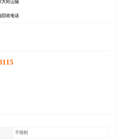
市大岭山镇
油回收电话
8115
不限制