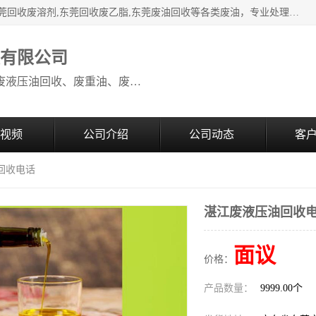
本公司高价废油回收：东莞回收废油,东莞回收废乙脂胶水,东莞回收废溶剂,东莞回收废乙脂,东莞废油回收等各类废油，专业处理从事化工产品研发与销售的综合型高科技服务性企业。我公司自成立以来，一直秉承“科技创新，立足诚信，感恩于心”的理念，力求设计与客户合作共赢的局面。在广大新老客户的大力支持下，我公司员工经过不懈努力，公司已快速发展成为国内知名化工企业。
收有限公司
本公司高价废油回收：回收废机油、废液压油回收、废重油、废食用油回收、废导热油、废、废油漆、废UV光油、废清、废白矿油、废变压器油
视频
公司介绍
公司动态
客
回收电话
湛江废液压油回收
面议
价格：
产品数量：
9999.00个