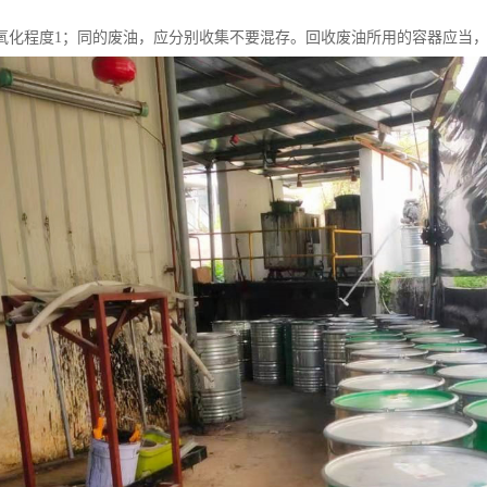
氧化程度1；同的废油，应分别收集不要混存。回收废油所用的容器应当