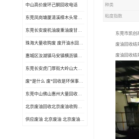
中山高价废环己酮回收电话
种类
废三氯乙烯回收
粘度指数
东莞凤岗塘厦清溪樟木头常平废液压油 废火花机油 废 废切削油 废齿轮油 废导轨油 废螺杆油
废混合溶剂回收
东莞长安废机油废重油废甘油废矿物油废燃料油废废润滑油废火花机油废油废齿轮油
东莞市凯创
废UV光油回收
珠海大量收购废 废开油水回收废酒精废废乙酯胶水废洗枪水废开油水废二废三氯丁脂乙脂废甲
废油回收结
废仲丁脂回收
废油回收结
惠城区汝湖镇马安镇横沥镇芦洲镇 惠阳新圩镇镇镇沙田镇废机油废液压油废润滑油废废火花机油废白电油废废齿轮油废白矿油废变压器油废燃料油
废洗机水回收
东莞长安虎门厚街大岭山大量回收废开油水废洗枪水废稀释剂
废清洗剂回收
废*是什么 废*回收是环保事业吗
废环己酮回收
东莞中山佛山惠州大量回收废机油，废液压油，废润滑油，废，废火花机油，废白电油，废，废齿轮油，废白矿油，废变压器油，废燃料油，废切削油
废固化剂回收
北京废油回收北京废油收购再生注意的事项
废白电油回收
供应废油 北京废油 北京废油回收 废油收购
废油渣回收