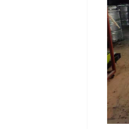
废油漆回收
废乙脂回收
东莞回收废二氯甲烷
废丁脂回收
废酒精回收
废天那水回收