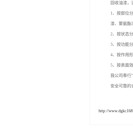
回收油漆，
1、按部位
漆、聚氨酯
2、按状态
3、按功能
4、按作用
5、按表面
我公司奉行
安全可靠的
http://www.dgkc16