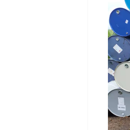
废油漆回收
废乙脂回收
东莞回收废二氯甲烷
废丁脂回收
废酒精回收
废天那水回收