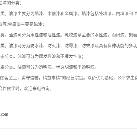
油漆的分类：
分类。油漆主要分为墙漆、木器漆和金属漆。墙漆包括外墙漆、内墙漆和顶
漆等;金属漆主要是磁漆；
分类。油漆可分为水性漆和油性漆。乳胶漆是主要的水性漆，而硝漆、聚
分类。油漆可分为防水漆、防火漆、防霉漆、防蚊漆及具有多种功能的多
形态分类。油漆可分为挥发性漆和不挥发性漆；
效果分类。油漆可分为透明漆、半透明漆和不透明漆。
“顾客至上，实守信誉，精益求精”的经营宗旨。以价优为基础，公平求生
合作伙伴时，欢迎来电咨询。
8.com