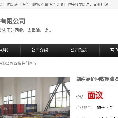
本公司高价废油回收：东莞回收废油,东莞回收废乙脂胶水,东莞回收废溶剂,东莞回收废乙脂,东莞废油回收等各类废油，专业处理从事化工产品研发与销售的综合型高科技服务性企业。我公司自成立以来，一直秉承“科技创新，立足诚信，感恩于心”的理念，力求设计与客户合作共赢的局面。在广大新老客户的大力支持下，我公司员工经过不懈努力，公司已快速发展成为国内知名化工企业。
收有限公司
本公司高价废油回收：回收废机油、废液压油回收、废重油、废食用油回收、废导热油、废、废油漆、废UV光油、废清、废白矿油、废变压器油
视频
公司介绍
公司动态
客
油漆公司 废稀释剂回收
湖南高价回收废油漆
面议
价格：
产品数量：
9999.00个