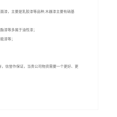
面漆，主要是乳胶漆等品种;木器漆主要有硝基
氨酯漆等多属于油性漆；
功能漆等；
存，信誉作保证，当贵公司物资需要一个更好、更