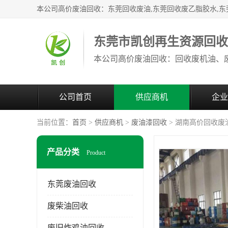
东莞市凯创再生资源回
公司首页
供应商机
企业
当前位置：
首页
>
供应商机
>
废油漆回收
> 湖南高价回收废
产品分类
Product
东莞废油回收
废柴油回收
废旧炸鸡油回收