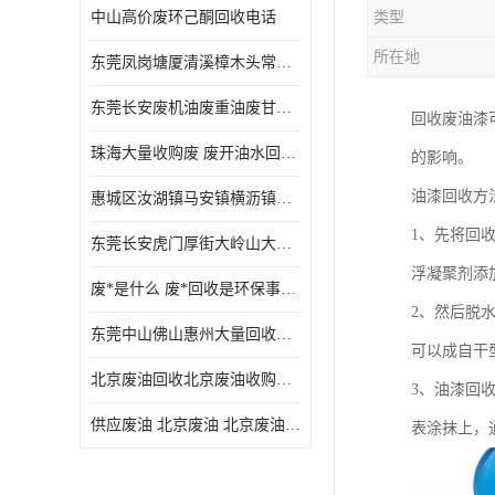
中山高价废环己酮回收电话
类型
废三氯乙烯回收
所在地
东莞凤岗塘厦清溪樟木头常平废液压油 废火花机油 废 废切削油 废齿轮油 废导轨油 废螺杆油
废混合溶剂回收
东莞长安废机油废重油废甘油废矿物油废燃料油废废润滑油废火花机油废油废齿轮油
回收废油漆
废UV光油回收
珠海大量收购废 废开油水回收废酒精废废乙酯胶水废洗枪水废开油水废二废三氯丁脂乙脂废甲
的影响。
废仲丁脂回收
油漆回收方
惠城区汝湖镇马安镇横沥镇芦洲镇 惠阳新圩镇镇镇沙田镇废机油废液压油废润滑油废废火花机油废白电油废废齿轮油废白矿油废变压器油废燃料油
废洗机水回收
1、先将回
东莞长安虎门厚街大岭山大量回收废开油水废洗枪水废稀释剂
废清洗剂回收
浮凝聚剂添
废*是什么 废*回收是环保事业吗
废环己酮回收
2、然后脱
东莞中山佛山惠州大量回收废机油，废液压油，废润滑油，废，废火花机油，废白电油，废，废齿轮油，废白矿油，废变压器油，废燃料油，废切削油
可以成自干
废固化剂回收
北京废油回收北京废油收购再生注意的事项
3、油漆回
废白电油回收
供应废油 北京废油 北京废油回收 废油收购
表涂抹上，
废油渣回收