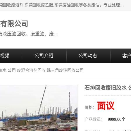
本公司高价废油回收：东莞回收废油,东莞回收废乙脂胶水,东莞回收废溶剂,东莞回收废乙脂,东莞废油回收等各类废油，专业处理从事化工产品研发与销售的综合型高科技服务性企业。我公司自成立以来，一直秉承“科技创新，立足诚信，感恩于心”的理念，力求设计与客户合作共赢的局面。在广大新老客户的大力支持下，我公司员工经过不懈努力，公司已快速发展成为国内知名化工企业。
收有限公司
本公司高价废油回收：回收废机油、废液压油回收、废重油、废食用油回收、废导热油、废、废油漆、废UV光油、废清、废白矿油、废变压器油
视频
公司介绍
公司动态
客
胶水 公司 废混合溶剂回收 珠三角废油回收公司
石排回收废旧胶水 
面议
价格：
产品数量：
9999.00个