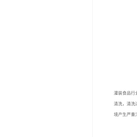
废油漆回收
废乙脂回收
东莞回收废二氯甲烷
废丁脂回收
废酒精回收
废天那水回收
灌装食品行
清洗，清洗
境产生严重