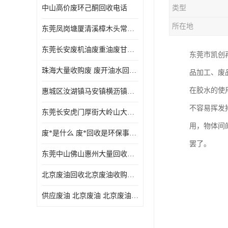
中山高价废环己酮回收电话
类型
废三氯乙烯回收
所在地
东莞凤岗塘厦清溪樟木头常平废液压油 废火花机油 废 废切削油 废齿轮油 废导轨油 废螺杆油
废混合溶剂回收
东莞长安废机油废重油废甘油废矿物油废燃料油废废润滑油废火花机油废油废齿轮油
东莞市凯创
废UV光油回收
珠海大量收购废 废开油水回收废酒精废废乙酯胶水废洗枪水废开油水废二废三氯丁脂乙脂废甲
品加工、废
废仲丁脂回收
在胶水的使
惠城区汝湖镇马安镇横沥镇芦洲镇 惠阳新圩镇镇镇沙田镇废机油废液压油废润滑油废废火花机油废白电油废废齿轮油废白矿油废变压器油废燃料油
废洗机水回收
不容易挥发
东莞长安虎门厚街大岭山大量回收废开油水废洗枪水废稀释剂
废清洗剂回收
用，物体间
废*是什么 废*回收是环保事业吗
废环己酮回收
罢了。
东莞中山佛山惠州大量回收废机油，废液压油，废润滑油，废，废火花机油，废白电油，废，废齿轮油，废白矿油，废变压器油，废燃料油，废切削油
废固化剂回收
北京废油回收北京废油收购再生注意的事项
废白电油回收
供应废油 北京废油 北京废油回收 废油收购
废油渣回收