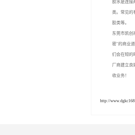
胶水是连接
类。常见的
胶类等。
东莞市凯创
密"的商业
们会在短的
厂商建立良
收业务！
http://www.dgkc16