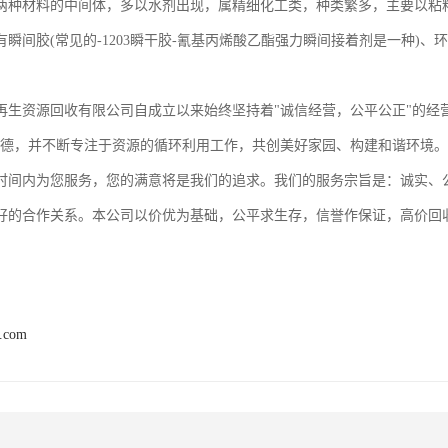
两种材料的中间体，多以水剂出现，属精细化工类，种类繁多，主要以粘
有瞬间胶(常见的-1203瞬干胶-氰基丙烯酸乙酯强力瞬间接着剂是一种)
再生资源回收有限公司自成立以来始终坚持着"诚信经营，公平公正"的经
道德，并不断专注于资源的循环利用工作，共创美好家园、构建和谐环境
时间内为您服务，您的满意将是我们的追求。我们的服务宗旨是：诚实、
好的合作关系。本公司以价优为基础，公平求生存，信誉作保证，高价回
8.com