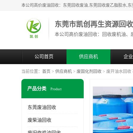
东莞市凯创再生资源回
公司首页
供应商机
企业
当前位置：
首页
>
供应商机
>
废固化剂回收
> 废开油水回收
产品分类
Product
东莞废油回收
废柴油回收
废旧炸鸡油回收