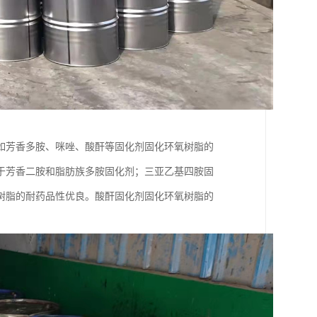
如芳香多胺、咪唑、酸酐等固化剂固化环氧树脂的
于芳香二胺和脂肪族多胺固化剂；三亚乙基四胺固
树脂的耐药品性优良。酸酐固化剂固化环氧树脂的