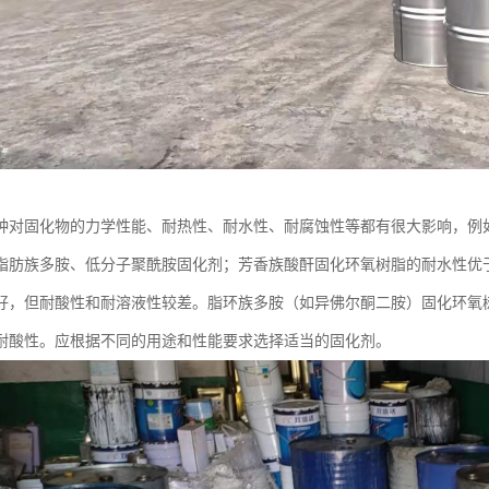
种对固化物的力学性能、耐热性、耐水性、耐腐蚀性等都有很大影响，例
脂肪族多胺、低分子聚酰胺固化剂；芳香族酸酐固化环氧树脂的耐水性优
好，但耐酸性和耐溶液性较差。脂环族多胺（如异佛尔酮二胺）固化环氧
耐酸性。应根据不同的用途和性能要求选择适当的固化剂。