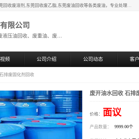
本公司高价废油回收：东莞回收废油,东莞回收废乙脂胶水,东莞回收废溶剂,东莞回收废乙脂,东莞废油回收等各类废油，专业处理从事化工产品研发与销售的综合型高科技服务性企业。我公司自成立以来，一直秉承“科技创新，立足诚信，感恩于心”的理念，力求设计与客户合作共赢的局面。在广大新老客户的大力支持下，我公司员工经过不懈努力，公司已快速发展成为国内知名化工企业。
收有限公司
本公司高价废油回收：回收废机油、废液压油回收、废重油、废食用油回收、废导热油、废、废油漆、废UV光油、废清、废白矿油、废变压器油
视频
公司介绍
公司动态
客
 石排废固化剂回收
废开油水回收 石排
面议
价格：
产品数量：
9999.00个