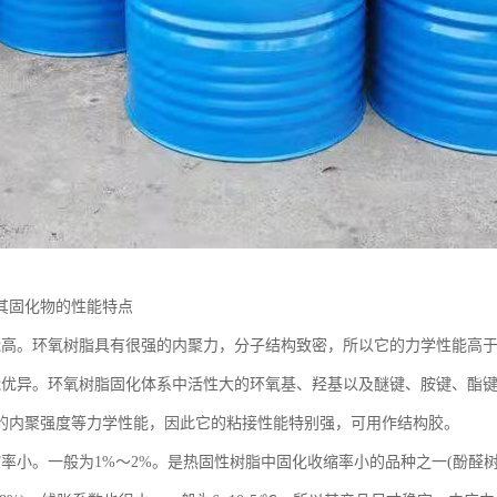
其固化物的性能特点
能高。环氧树脂具有很强的内聚力，分子结构致密，所以它的力学性能高
能优异。环氧树脂固化体系中活性大的环氧基、羟基以及醚键、胺键、酯
的内聚强度等力学性能，因此它的粘接性能特别强，可用作结构胶。
率小。一般为1%～2%。是热固性树脂中固化收缩率小的品种之一(酚醛树脂