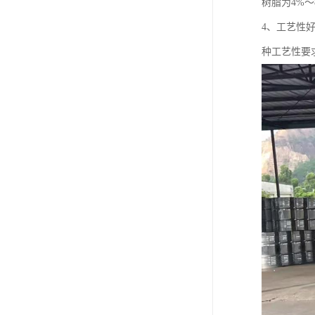
树脂为4%～
4、工艺性
种工艺性要