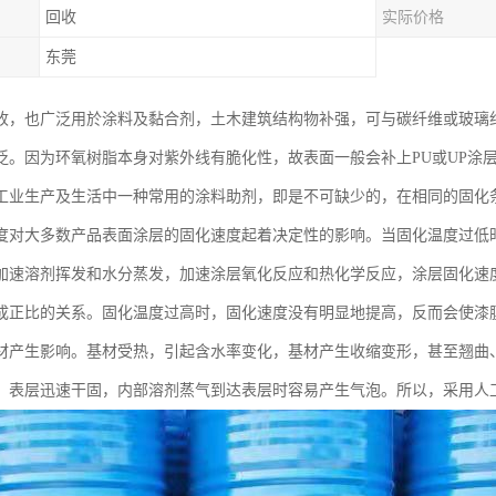
回收
实际价格
东莞
收，也广泛用於涂料及黏合剂，土木建筑结构物补强，可与碳纤维或玻璃
泛。因为环氧树脂本身对紫外线有脆化性，故表面一般会补上PU或UP涂
工业生产及生活中一种常用的涂料助剂，即是不可缺少的，在相同的固化
度对大多数产品表面涂层的固化速度起着决定性的影响。当固化温度过低
加速溶剂挥发和水分蒸发，加速涂层氧化反应和热化学反应，涂层固化速
成正比的关系。固化温度过高时，固化速度没有明显地提高，反而会使漆
材产生影响。基材受热，引起含水率变化，基材产生收缩变形，甚至翘曲、
，表层迅速干固，内部溶剂蒸气到达表层时容易产生气泡。所以，采用人工