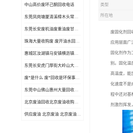
中山高价废环己酮回收电话
类型
废三氯乙烯回收
所在地
东莞凤岗塘厦清溪樟木头常平废液压油 废火花机油 废 废切削油 废齿轮油 废导轨油 废螺杆油
废混合溶剂回收
东莞长安废机油废重油废甘油废矿物油废燃料油废废润滑油废火花机油废油废齿轮油
废固化剂回
废UV光油回收
珠海大量收购废 废开油水回收废酒精废废乙酯胶水废洗枪水废开油水废二废三氯丁脂乙脂废甲
应用层面广
废仲丁脂回收
固化剂作为
惠城区汝湖镇马安镇横沥镇芦洲镇 惠阳新圩镇镇镇沙田镇废机油废液压油废润滑油废废火花机油废白电油废废齿轮油废白矿油废变压器油废燃料油
废洗机水回收
别。固化温
东莞长安虎门厚街大岭山大量回收废开油水废洗枪水废稀释剂
废清洗剂回收
高温度，能
废*是什么 废*回收是环保事业吗
废环己酮回收
化速度不是
东莞中山佛山惠州大量回收废机油，废液压油，废润滑油，废，废火花机油，废白电油，废，废齿轮油，废白矿油，废变压器油，废燃料油，废切削油
程中还对基
废固化剂回收
北京废油回收北京废油收购再生注意的事项
剂激烈挥发
废白电油回收
供应废油 北京废油 北京废油回收 废油收购
废油渣回收