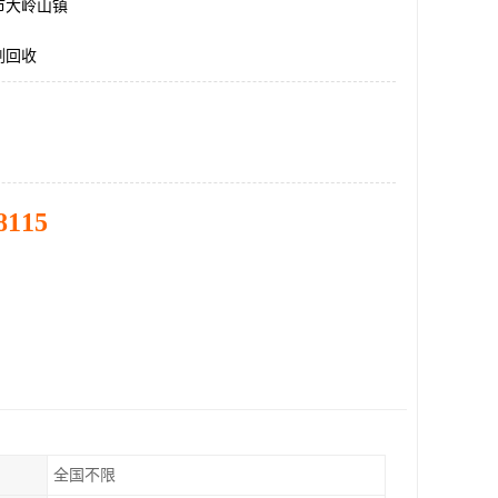
市大岭山镇
剂回收
8115
全国不限