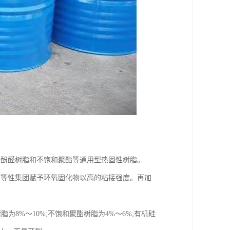
于酚醛树脂和不饱和聚酯等通用型热固性树脂。
键等性集团赋予环氧固化物以高的粘接强度。再加
为8%～10%;不饱和聚酯树脂为4%～6%;有机硅