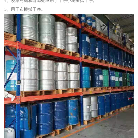
4、较厚污垢和缝隙处应用于干净小刷擦拭干净。
5、用干布擦拭干净。