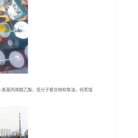
-氰基丙烯酸乙酯、低分子聚合物和焦油，经蒸馏