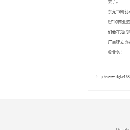
罢了。
东莞市凯创
密"的商业
们会在短的
厂商建立良
收业务！
http://www.dgkc16
Develop