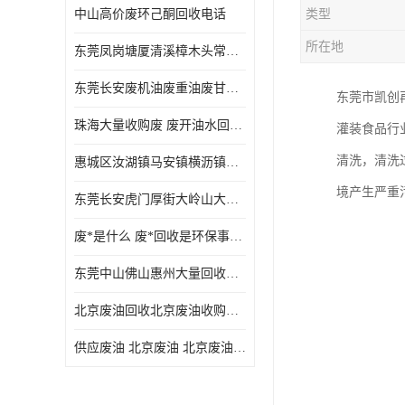
中山高价废环己酮回收电话
类型
废三氯乙烯回收
所在地
东莞凤岗塘厦清溪樟木头常平废液压油 废火花机油 废 废切削油 废齿轮油 废导轨油 废螺杆油
废混合溶剂回收
东莞长安废机油废重油废甘油废矿物油废燃料油废废润滑油废火花机油废油废齿轮油
东莞市凯创
废UV光油回收
珠海大量收购废 废开油水回收废酒精废废乙酯胶水废洗枪水废开油水废二废三氯丁脂乙脂废甲
灌装食品行
废仲丁脂回收
清洗，清洗
惠城区汝湖镇马安镇横沥镇芦洲镇 惠阳新圩镇镇镇沙田镇废机油废液压油废润滑油废废火花机油废白电油废废齿轮油废白矿油废变压器油废燃料油
废洗机水回收
境产生严重
东莞长安虎门厚街大岭山大量回收废开油水废洗枪水废稀释剂
废清洗剂回收
废*是什么 废*回收是环保事业吗
废环己酮回收
东莞中山佛山惠州大量回收废机油，废液压油，废润滑油，废，废火花机油，废白电油，废，废齿轮油，废白矿油，废变压器油，废燃料油，废切削油
废固化剂回收
北京废油回收北京废油收购再生注意的事项
废白电油回收
供应废油 北京废油 北京废油回收 废油收购
废油渣回收