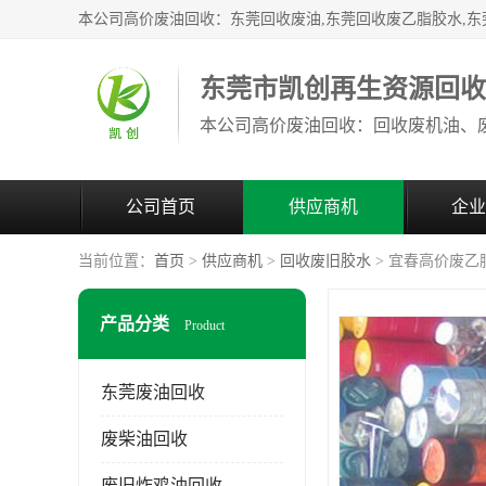
东莞市凯创再生资源回
公司首页
供应商机
企业
当前位置：
首页
>
供应商机
>
回收废旧胶水
> 宜春高价废乙
产品分类
Product
东莞废油回收
废柴油回收
废旧炸鸡油回收