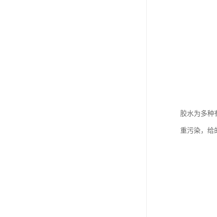
废油漆回收
废乙脂回收
东莞回收废二氯甲烷
废丁脂回收
废酒精回收
废天那水回收
胶水为多种
重污染，给