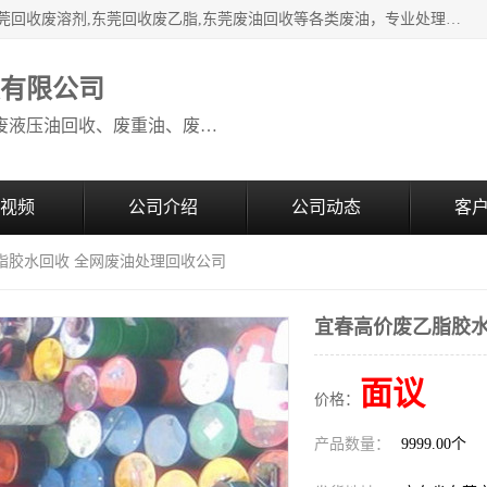
本公司高价废油回收：东莞回收废油,东莞回收废乙脂胶水,东莞回收废溶剂,东莞回收废乙脂,东莞废油回收等各类废油，专业处理从事化工产品研发与销售的综合型高科技服务性企业。我公司自成立以来，一直秉承“科技创新，立足诚信，感恩于心”的理念，力求设计与客户合作共赢的局面。在广大新老客户的大力支持下，我公司员工经过不懈努力，公司已快速发展成为国内知名化工企业。
收有限公司
本公司高价废油回收：回收废机油、废液压油回收、废重油、废食用油回收、废导热油、废、废油漆、废UV光油、废清、废白矿油、废变压器油
视频
公司介绍
公司动态
客
脂胶水回收 全网废油处理回收公司
宜春高价废乙脂胶水
面议
价格：
产品数量：
9999.00个