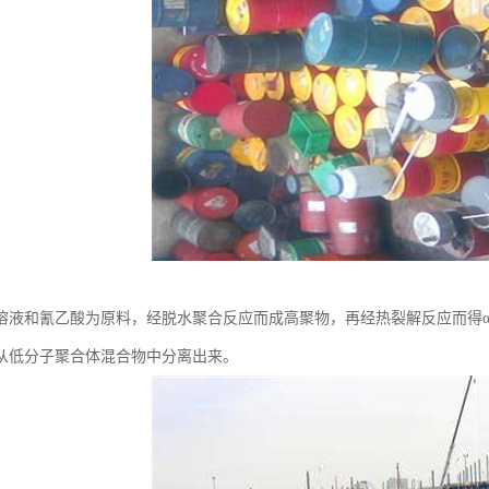
溶液和氰乙酸为原料，经脱水聚合反应而成高聚物，再经热裂解反应而得α
从低分子聚合体混合物中分离出来。