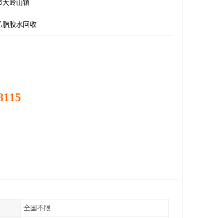
市大岭山镇
乙脂胶水回收
8115
全国不限