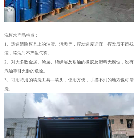
洗模水产品特点：
1、迅速清除模具上的油渍、污垢等，挥发速度适宜，挥发后不留残
渣，喷洗时不产生气雾。
2、对大多数金属、涂层、绝缘层及耐油的橡胶及塑料无腐蚀，没有
汽油等引火源的危险。
3、可用特用的喷洗工具—喷头，使用方便，手摸不到的地方也可清
洗。