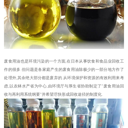
废食用油也是环境污染的一个方面,在日本从事饮食和食品业回收工
作的很多.但问题是各家庭产生的废食用油除极少的一部分地方作了
处理外,其余绝大部分都是废弃的.从环境保护和资源的有效利用来考
虑,以农林水产省为中心,由环境厅与厚生省协助制定了"废食用油回
收与再利用系统纲要"并希望尽快形成回收途径的制度化.