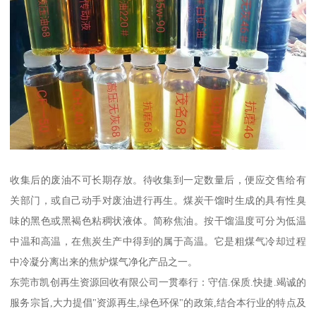
收集后的废油不可长期存放。待收集到一定数量后，便应交售给有
关部门，或自己动手对废油进行再生。煤炭干馏时生成的具有性臭
味的黑色或黑褐色粘稠状液体。简称焦油。按干馏温度可分为低温
中温和高温，在焦炭生产中得到的属于高温。它是粗煤气冷却过程
中冷凝分离出来的焦炉煤气净化产品之一。
东莞市凯创再生资源回收有限公司一贯奉行：守信.保质.快捷.竭诚的
服务宗旨,大力提倡"资源再生,绿色环保"的政策,结合本行业的特点及