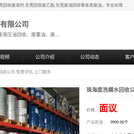
本公司高价废油回收：东莞回收废油,东莞回收废乙脂胶水,东莞回收废溶剂,东莞回收废乙脂,东莞废油回收等各类废油，专业处理从事化工产品研发与销售的综合型高科技服务性企业。我公司自成立以来，一直秉承“科技创新，立足诚信，感恩于心”的理念，力求设计与客户合作共赢的局面。在广大新老客户的大力支持下，我公司员工经过不懈努力，公司已快速发展成为国内知名化工企业。
收有限公司
本公司高价废油回收：回收废机油、废液压油回收、废重油、废食用油回收、废导热油、废、废油漆、废UV光油、废清、废白矿油、废变压器油
视频
公司介绍
公司动态
客
回收公司 免费评估 上门服务
珠海废洗模水回收公
面议
价格：
产品数量：
9999.00个