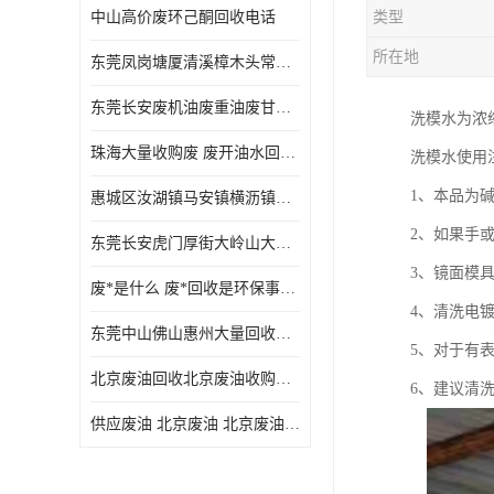
中山高价废环己酮回收电话
类型
废三氯乙烯回收
所在地
东莞凤岗塘厦清溪樟木头常平废液压油 废火花机油 废 废切削油 废齿轮油 废导轨油 废螺杆油
废混合溶剂回收
东莞长安废机油废重油废甘油废矿物油废燃料油废废润滑油废火花机油废油废齿轮油
洗模水为浓
废UV光油回收
珠海大量收购废 废开油水回收废酒精废废乙酯胶水废洗枪水废开油水废二废三氯丁脂乙脂废甲
洗模水使用
废仲丁脂回收
1、本品为
惠城区汝湖镇马安镇横沥镇芦洲镇 惠阳新圩镇镇镇沙田镇废机油废液压油废润滑油废废火花机油废白电油废废齿轮油废白矿油废变压器油废燃料油
废洗机水回收
2、如果手
东莞长安虎门厚街大岭山大量回收废开油水废洗枪水废稀释剂
废清洗剂回收
3、镜面模
废*是什么 废*回收是环保事业吗
废环己酮回收
4、清洗电
东莞中山佛山惠州大量回收废机油，废液压油，废润滑油，废，废火花机油，废白电油，废，废齿轮油，废白矿油，废变压器油，废燃料油，废切削油
5、对于有
废固化剂回收
北京废油回收北京废油收购再生注意的事项
6、建议清
废白电油回收
供应废油 北京废油 北京废油回收 废油收购
废油渣回收