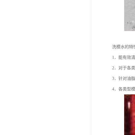
洗模水的特
1．能有效
2．对于各
3．针对油
4．各类型