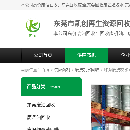
东莞市凯创再生资源回
公司首页
供应商机
企业
当前位置：
首页
>
供应商机
>
废洗机水回收
> 珠海废洗模水
产品分类
Product
东莞废油回收
废柴油回收
废旧炸鸡油回收