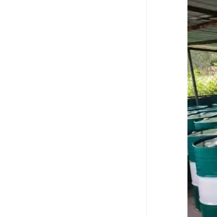
废油漆回收
废乙脂回收
东莞回收废二氯甲烷
废丁脂回收
废酒精回收
废天那水回收