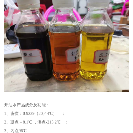
开油水产品成分及功能：
1、密度：0.9229（20／4℃） ；
2、凝点－8.1℃ ，沸点-215.2℃ ；
3、闪点96℃ ；