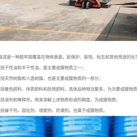
油漆是一种能牢固覆盖在物体表面，起保护、装饰、标志和其他用途的化
包括干性油和半干性油，是主要成膜物质之一；
包括天然树脂和人造树脂，也是主要成膜物质的一部分；
包括着色颜料、体质颜料和防锈颜料，具体品种相当繁多，为次要成膜物
包括溶剂和稀释剂，用来溶解上述物质和调剂稠度，为成膜物质；
包括催干剂、固化剂、增塑剂、防潮剂。也属于成膜物质。