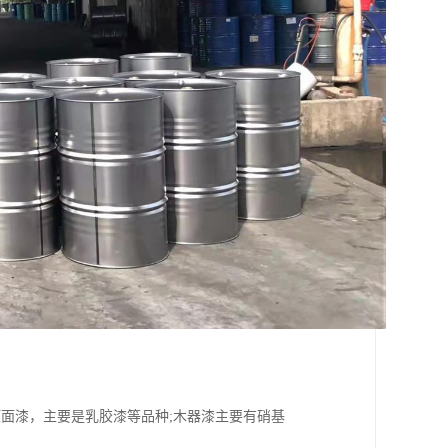
面漆，主要是乳胶漆等品种;木器漆主要有硝基