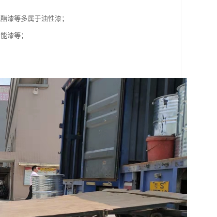
氨酯漆等多属于油性漆；
功能漆等；