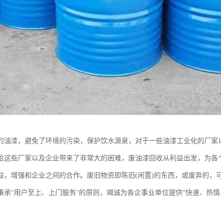
的油漆，避免了环境的污染，保护饮水源泉，对于一些油漆工业化的厂家
给这些厂家以及企业带来了非常大的困难，废油漆回收从利益出发，为各
益，增强和企业之间的合作。废旧物资即陈旧(闲置)的东西，或废弃的，
秉承“用户至上、上门服务”的原则，竭诚为各企事业单位提供“快速、热