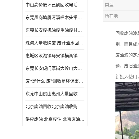
中山高价废环己酮回收电话
类型
废三氯乙烯回收
所在地
东莞凤岗塘厦清溪樟木头常平废液压油 废火花机油 废 废切削油 废齿轮油 废导轨油 废螺杆油
废混合溶剂回收
东莞长安废机油废重油废甘油废矿物油废燃料油废废润滑油废火花机油废油废齿轮油
回收废油漆
废UV光油回收
珠海大量收购废 废开油水回收废酒精废废乙酯胶水废洗枪水废开油水废二废三氯丁脂乙脂废甲
别。而且成
废仲丁脂回收
废油漆的定
惠城区汝湖镇马安镇横沥镇芦洲镇 惠阳新圩镇镇镇沙田镇废机油废液压油废润滑油废废火花机油废白电油废废齿轮油废白矿油废变压器油废燃料油
废洗机水回收
题，废旧油
东莞长安虎门厚街大岭山大量回收废开油水废洗枪水废稀释剂
废清洗剂回收
新投入使用
废*是什么 废*回收是环保事业吗
废环己酮回收
东莞中山佛山惠州大量回收废机油，废液压油，废润滑油，废，废火花机油，废白电油，废，废齿轮油，废白矿油，废变压器油，废燃料油，废切削油
废固化剂回收
北京废油回收北京废油收购再生注意的事项
废白电油回收
供应废油 北京废油 北京废油回收 废油收购
废油渣回收