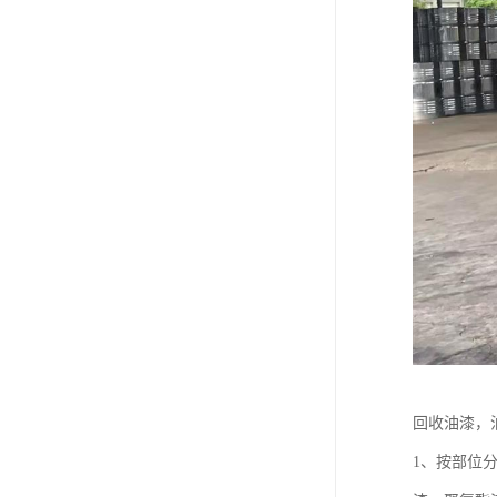
废油漆回收
废乙脂回收
东莞回收废二氯甲烷
废丁脂回收
废酒精回收
废天那水回收
回收油漆，
1、按部位