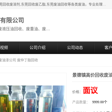
本公司高价废油回收：东莞回收废油,东莞回收废乙脂胶水,东莞回收废溶剂,东莞回收废乙脂,东莞废油回收等各类废油，专业处理从事化工产品研发与销售的综合型高科技服务性企业。我公司自成立以来，一直秉承“科技创新，立足诚信，感恩于心”的理念，力求设计与客户合作共赢的局面。在广大新老客户的大力支持下，我公司员工经过不懈努力，公司已快速发展成为国内知名化工企业。
收有限公司
本公司高价废油回收：回收废机油、废液压油回收、废重油、废食用油回收、废导热油、废、废油漆、废UV光油、废清、废白矿油、废变压器油
视频
公司介绍
公司动态
客
废油漆公司 废仲丁脂回收
景德镇高价回收废油
面议
价格：
产品数量：
9999.00个