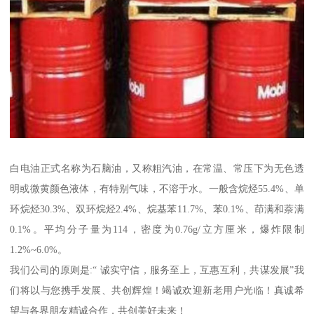
白电油正式名称为石脑油，又称粗汽油，在常温、常压下为无色透
明或微黄颜色液体，有特别气味，不溶于水。一般含烷烃55.4%、单
环烷烃30.3%、双环烷烃2.4%、烷基苯11.7%、苯0.1%、茚满和萘满
0.1%。平均分子量为114，密度为0.76g/立方厘米，爆炸限制
1.2%~6.0%。
我们公司的原则是:“ 诚实守信，服务至上，互惠互利，共谋发展”我
们将以与您携手发展、共创辉煌！竭诚欢迎新老用户光临！真诚希
望与各界朋友精诚合作，共创美好未来！