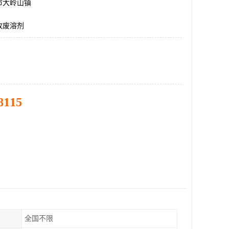
市大岭山镇
收废溶剂
8115
全国不限