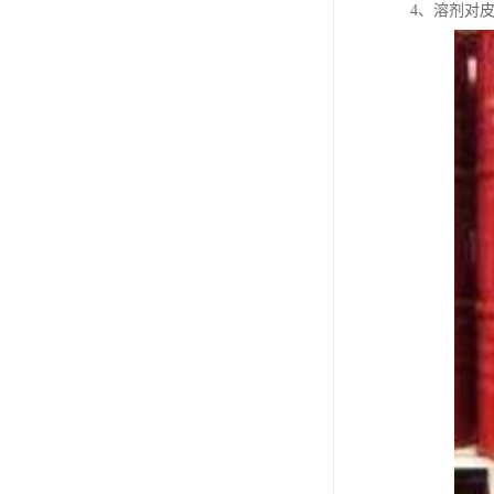
废油漆回收
4、溶剂对
废乙脂回收
东莞回收废二氯甲烷
废丁脂回收
废酒精回收
废天那水回收