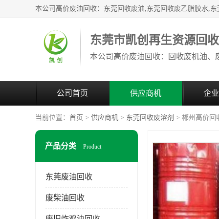
东莞市凯创再生资源回
公司首页
供应商机
企业
当前位置：
首页
>
供应商机
>
东莞回收废溶剂
> 郴州高价回
产品分类
Product
东莞废油回收
废柴油回收
废旧炸鸡油回收