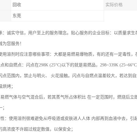
回收
实际价格
东莞
承：诚实守信，用户至上的服务理念。贴心服务的企业目标：以质量求生
诚为您服务！
使用溶剂时应注意哪些事项：大都是易燃易爆物质，有的还有一定毒性，
和自燃点：闪点在298K (25°C)以下的就是易燃品，298~339K (25~66
闪点范围内，禁止与明火、 火花接触。闪点与自燃点温差较大，若达到自
温烘烤；
：易燃气体与空气混合后，若其蒸气所占体积比 在一定范围时，燃烧后立
一；
毒性：使用溶剂很难避免从呼吸道或皮肤进人人体 内部再到血液中去，引
的高浓度不许超过规定数值，以保安全；