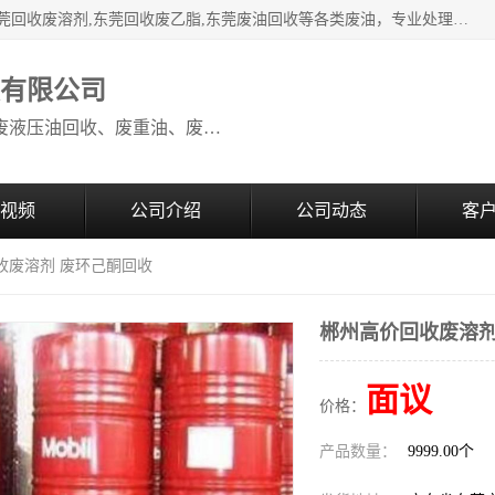
本公司高价废油回收：东莞回收废油,东莞回收废乙脂胶水,东莞回收废溶剂,东莞回收废乙脂,东莞废油回收等各类废油，专业处理从事化工产品研发与销售的综合型高科技服务性企业。我公司自成立以来，一直秉承“科技创新，立足诚信，感恩于心”的理念，力求设计与客户合作共赢的局面。在广大新老客户的大力支持下，我公司员工经过不懈努力，公司已快速发展成为国内知名化工企业。
收有限公司
本公司高价废油回收：回收废机油、废液压油回收、废重油、废食用油回收、废导热油、废、废油漆、废UV光油、废清、废白矿油、废变压器油
视频
公司介绍
公司动态
客
收废溶剂 废环己酮回收
郴州高价回收废溶剂
面议
价格：
产品数量：
9999.00个