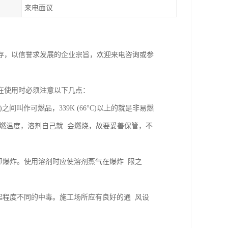
来电面议
存，以信誉求发展的企业宗旨，欢迎来电咨询或参
在使用时必须注意以下几点：
°C)之间叫作可燃品，339K (66°C)以上的就是非易燃
燃温度，溶剂自己就 会燃烧，故要妥善保管，不
即爆炸。使用溶剂时应使溶剂蒸气在爆炸 限之
起程度不同的中毒。施工场所应有良好的通 风设