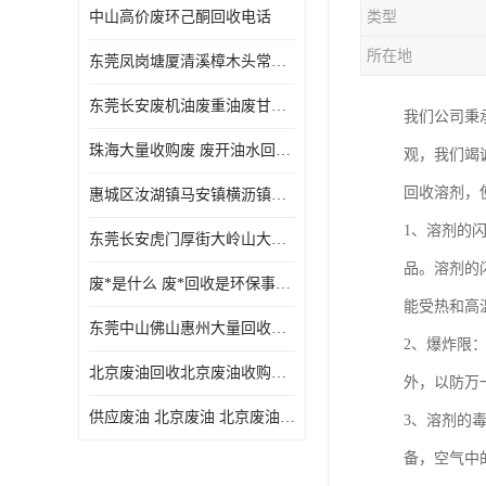
中山高价废环己酮回收电话
类型
废三氯乙烯回收
所在地
东莞凤岗塘厦清溪樟木头常平废液压油 废火花机油 废 废切削油 废齿轮油 废导轨油 废螺杆油
废混合溶剂回收
东莞长安废机油废重油废甘油废矿物油废燃料油废废润滑油废火花机油废油废齿轮油
我们公司秉
废UV光油回收
珠海大量收购废 废开油水回收废酒精废废乙酯胶水废洗枪水废开油水废二废三氯丁脂乙脂废甲
观，我们竭
废仲丁脂回收
回收溶剂，
惠城区汝湖镇马安镇横沥镇芦洲镇 惠阳新圩镇镇镇沙田镇废机油废液压油废润滑油废废火花机油废白电油废废齿轮油废白矿油废变压器油废燃料油
废洗机水回收
1、溶剂的闪点
东莞长安虎门厚街大岭山大量回收废开油水废洗枪水废稀释剂
废清洗剂回收
品。溶剂的
废*是什么 废*回收是环保事业吗
废环己酮回收
能受热和高
东莞中山佛山惠州大量回收废机油，废液压油，废润滑油，废，废火花机油，废白电油，废，废齿轮油，废白矿油，废变压器油，废燃料油，废切削油
2、爆炸限
废固化剂回收
北京废油回收北京废油收购再生注意的事项
外，以防万
废白电油回收
供应废油 北京废油 北京废油回收 废油收购
3、溶剂的
废油渣回收
备，空气中