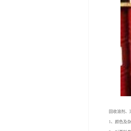
回收溶剂、
1、颜色及