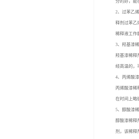
分的好，能
2、过苯乙
释剂过苯乙
稀释液工作
3、羟基漆
羟基漆稀释
经高温的，
4、丙烯酸
丙烯酸漆稀
在时间上略
5、醇酸漆
醇酸漆稀释
剂，该稀释