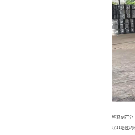
稀释剂可分
①非活性稀