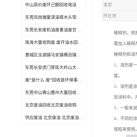
中山高价废环己酮回收电话
类型
废三氯乙烯回收
所在地
东莞凤岗塘厦清溪樟木头常平废液压油 废火花机油 废 废切削油 废齿轮油 废导轨油 废螺杆油
废混合溶剂回收
东莞长安废机油废重油废甘油废矿物油废燃料油废废润滑油废火花机油废油废齿轮油
稀释剂，把
废UV光油回收
珠海大量收购废 废开油水回收废酒精废废乙酯胶水废洗枪水废开油水废二废三氯丁脂乙脂废甲
需加入稀释
废仲丁脂回收
稀释剂和溶
惠城区汝湖镇马安镇横沥镇芦洲镇 惠阳新圩镇镇镇沙田镇废机油废液压油废润滑油废废火花机油废白电油废废齿轮油废白矿油废变压器油废燃料油
废洗机水回收
1、溶剂是
东莞长安虎门厚街大岭山大量回收废开油水废洗枪水废稀释剂
废清洗剂回收
度。
废*是什么 废*回收是环保事业吗
废环己酮回收
2、溶剂是
东莞中山佛山惠州大量回收废机油，废液压油，废润滑油，废，废火花机油，废白电油，废，废齿轮油，废白矿油，废变压器油，废燃料油，废切削油
到涂料中，
废固化剂回收
北京废油回收北京废油收购再生注意的事项
3、一般来
废白电油回收
供应废油 北京废油 北京废油回收 废油收购
4、不同的
废油渣回收
规程来使用