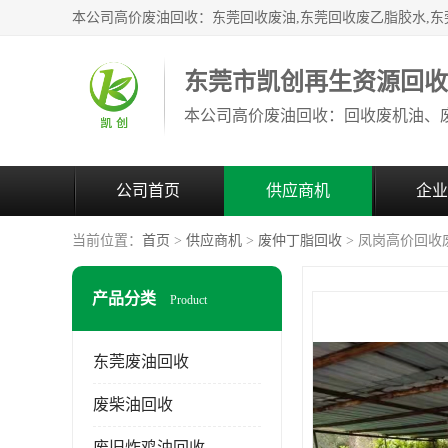
东莞市凯创再生资源回
公司首页
供应商机
企业
当前位置：
首页
>
供应商机
>
废仲丁脂回收
> 凤岗高价回收
产品分类
Product
东莞废油回收
废柴油回收
废旧炸鸡油回收