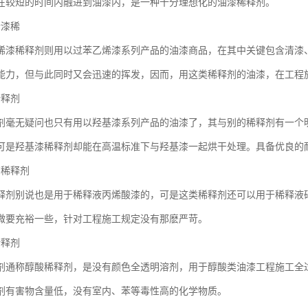
在较短的时间内融进到油漆内，是一种十分理想化的油漆稀释剂。
烯漆稀
烯漆稀释剂则用以过苯乙烯漆系列产品的油漆商品，在其中关键包含清漆
能力，但与此同时又会迅速的挥发，因而，用这类稀释剂的油漆，在工程
稀释剂
剂毫无疑问也只有用以羟基漆系列产品的油漆了，其与别的稀释剂有一个
可是羟基漆稀释剂却能在高温标准下与羟基漆一起烘干处理。具备优良的
漆稀释剂
释剂别说也是用于稀释液丙烯酸漆的，可是这类稀释剂还可以用于稀释液
微要充裕一些，针对工程施工规定没有那麽严苛。
稀释剂
剂通称醇酸稀释剂，是没有颜色全透明溶剂，用于醇酸类油漆工程施工全
剂有害物含量低，没有室内、苯等毒性高的化学物质。