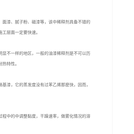
、面漆、腻子粉、磁漆等，该中稀释剂具备不错的
施工层面一定要快速。
明显不一样的地区，一般的油漆稀释剂是不可以历
耐热特性。
硝基漆，它的蒸发度没有过苯乙烯那麽快，因而，
过程中的中调整黏度，干躁速率，做雾化情况的溶