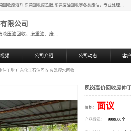
本公司高价废油回收：东莞回收废油,东莞回收废乙脂胶水,东莞回收废溶剂,东莞回收废乙脂,东莞废油回收等各类废油，专业处理从事化工产品研发与销售的综合型高科技服务性企业。我公司自成立以来，一直秉承“科技创新，立足诚信，感恩于心”的理念，力求设计与客户合作共赢的局面。在广大新老客户的大力支持下，我公司员工经过不懈努力，公司已快速发展成为国内知名化工企业。
收有限公司
本公司高价废油回收：回收废机油、废液压油回收、废重油、废食用油回收、废导热油、废、废油漆、废UV光油、废清、废白矿油、废变压器油
视频
公司介绍
公司动态
客
废仲丁脂 广东化工石油回收 废洗模水回收
凤岗高价回收废仲丁
面议
价格：
产品数量：
9999.00个