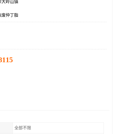
市大岭山镇
收废仲丁脂
8115
全部不限