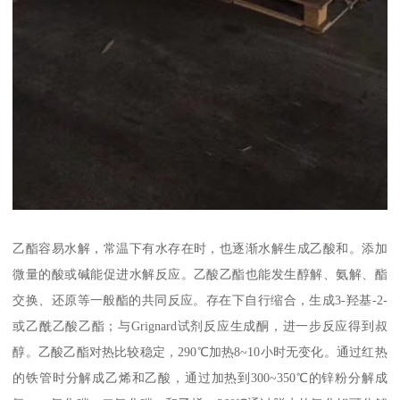
乙酯容易水解，常温下有水存在时，也逐渐水解生成乙酸和。添加
微量的酸或碱能促进水解反应。乙酸乙酯也能发生醇解、氨解、酯
交换、还原等一般酯的共同反应。存在下自行缩合，生成3-羟基-2-
或乙酰乙酸乙酯；与Grignard试剂反应生成酮，进一步反应得到叔
醇。乙酸乙酯对热比较稳定，290℃加热8~10小时无变化。通过红热
的铁管时分解成乙烯和乙酸，通过加热到300~350℃的锌粉分解成