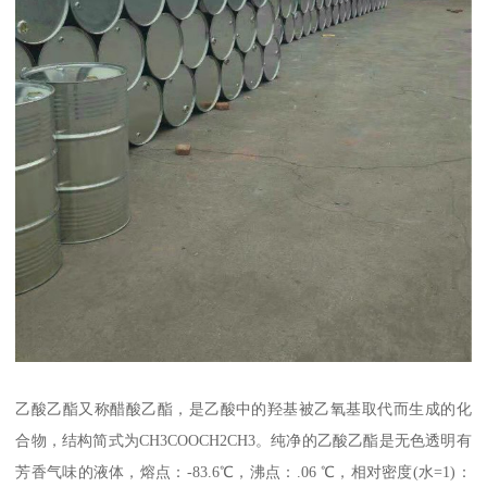
乙酸乙酯又称醋酸乙酯，是乙酸中的羟基被乙氧基取代而生成的化
合物，结构简式为CH3COOCH2CH3。纯净的乙酸乙酯是无色透明有
芳香气味的液体，熔点：-83.6℃，沸点：.06 ℃，相对密度(水=1)：