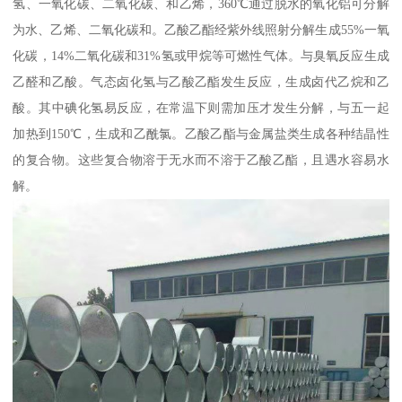
氢、一氧化碳、二氧化碳、和乙烯，360℃通过脱水的氧化铝可分解
为水、乙烯、二氧化碳和。乙酸乙酯经紫外线照射分解生成55%一氧
化碳，14%二氧化碳和31%氢或甲烷等可燃性气体。与臭氧反应生成
乙醛和乙酸。气态卤化氢与乙酸乙酯发生反应，生成卤代乙烷和乙
酸。其中碘化氢易反应，在常温下则需加压才发生分解，与五一起
加热到150℃，生成和乙酰氯。乙酸乙酯与金属盐类生成各种结晶性
的复合物。这些复合物溶于无水而不溶于乙酸乙酯，且遇水容易水
解。