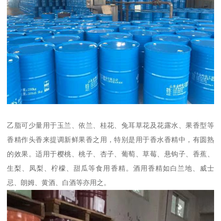
乙脂可少量用于玉兰、依兰、桂花、兔耳草花及花露水、果香型等
香精作头香来提调新鲜果香之用，特别是用于香水香精中，有圆熟
的效果。适用于樱桃、桃子、杏子、葡萄、草莓、悬钩子、香蕉、
生梨、凤梨、柠檬、甜瓜等食用香精。酒用香精如白兰地、威士
忌、朗姆、黄酒、白酒等亦用之。