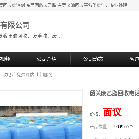
本公司高价废油回收：东莞回收废油,东莞回收废乙脂胶水,东莞回收废溶剂,东莞回收废乙脂,东莞废油回收等各类废油，专业处理从事化工产品研发与销售的综合型高科技服务性企业。我公司自成立以来，一直秉承“科技创新，立足诚信，感恩于心”的理念，力求设计与客户合作共赢的局面。在广大新老客户的大力支持下，我公司员工经过不懈努力，公司已快速发展成为国内知名化工企业。
收有限公司
本公司高价废油回收：回收废机油、废液压油回收、废重油、废食用油回收、废导热油、废、废油漆、废UV光油、废清、废白矿油、废变压器油
视频
公司介绍
公司动态
客
回收电话 免费评估 上门服务
韶关废乙脂回收电话
面议
价格：
产品数量：
9999.00个