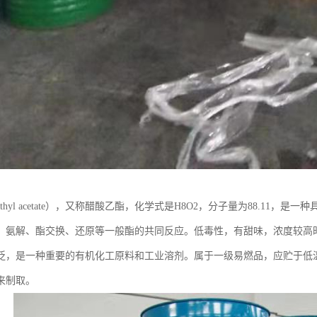
thyl acetate），又称醋酸乙酯，化学式是H8O2，分子量为88.11，
、氨解、酯交换、还原等一般酯的共同反应。低毒性，有甜味，浓度较高
泛，是一种重要的有机化工原料和工业溶剂。属于一级易燃品，应贮于低
来制取。