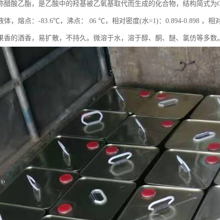
称醋酸乙酯，是乙酸中的羟基被乙氧基取代而生成的化合物，结构简式为CH3
，熔点：-83.6℃，沸点：.06 ℃，相对密度(水=1)：0.894-0.898 
果香的酒香，易扩散，不持久。微溶于水，溶于醇、酮、醚、氯仿等多数