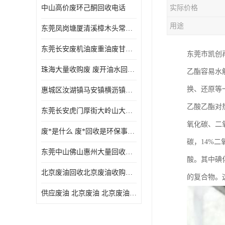
中山高价废环己酮回收电话
实际价格
废三氯乙烯回收
用途
东莞凤岗塘厦清溪樟木头常平废液压油 废火花机油 废 废切削油 废齿轮油 废导轨油 废螺杆油
废混合溶剂回收
东莞长安废机油废重油废甘油废矿物油废燃料油废废润滑油废火花机油废油废齿轮油
东莞市凯创
废UV光油回收
珠海大量收购废 废开油水回收废酒精废废乙酯胶水废洗枪水废开油水废二废三氯丁脂乙脂废甲
乙酯容易水
废仲丁脂回收
换、还原等一
惠城区汝湖镇马安镇横沥镇芦洲镇 惠阳新圩镇镇镇沙田镇废机油废液压油废润滑油废废火花机油废白电油废废齿轮油废白矿油废变压器油废燃料油
废洗机水回收
乙酸乙酯对热
东莞长安虎门厚街大岭山大量回收废开油水废洗枪水废稀释剂
废清洗剂回收
氧化碳、二
废*是什么 废*回收是环保事业吗
废环己酮回收
碳，14%
东莞中山佛山惠州大量回收废机油，废液压油，废润滑油，废，废火花机油，废白电油，废，废齿轮油，废白矿油，废变压器油，废燃料油，废切削油
酸。其中碘
废固化剂回收
北京废油回收北京废油收购再生注意的事项
的复合物。
废白电油回收
供应废油 北京废油 北京废油回收 废油收购
废油渣回收