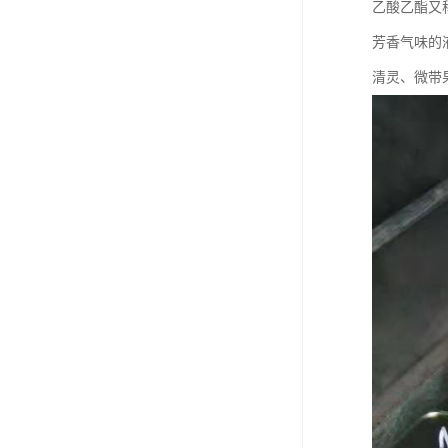
乙酸乙酯又
芳香气味的液体
清灵、微带