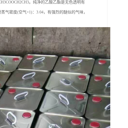
COOCH2CH3。纯净的乙酸乙酯是无色透明有
，相对蒸气密度(空气=1)：3.04，有强烈的醚似的气味，
。