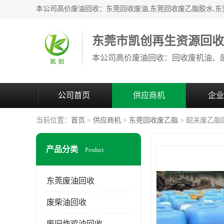
东莞市凯创再生资源回
公司首页
供应商机
企业
当前位置：
首页
>
供应商机
>
东莞回收废乙脂
> 韶关废乙脂
产品分类
Product
东莞废油回收
废柴油回收
废旧炸鸡油回收