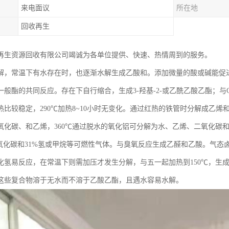
来电面议
所在地
回收再生
再生资源回收有限公司竭诚为各单位提供、快速、热情周到的服务。
解，常温下有水存在时，也逐渐水解生成乙酸和。添加微量的酸或碱能促
般酯的共同反应。存在下自行缩合，生成3-羟基-2-或乙酰乙酸乙酯；与Gr
比较稳定，290℃加热8~10小时无变化。通过红热的铁管时分解成乙烯和
氧化碳、和乙烯，360℃通过脱水的氧化铝可分解为水、乙烯、二氧化碳和
二氧化碳和31%氢或甲烷等可燃性气体。与臭氧反应生成乙醛和乙酸。气
化氢易反应，在常温下则需加压才发生分解，与五一起加热到150℃，生
这些复合物溶于无水而不溶于乙酸乙酯，且遇水容易水解。