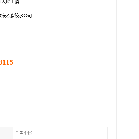
市大岭山镇
收废乙脂胶水公司
8115
全国不限