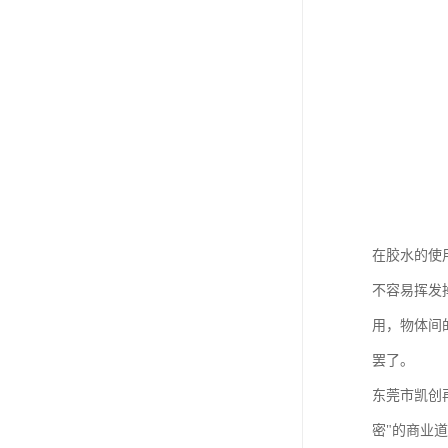
在胶水的使
不容易挥发
用，物体间
罢了。
东莞市凯创
密"的商业