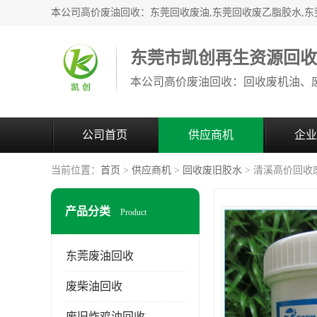
东莞市凯创再生资源回
公司首页
供应商机
企业
当前位置：
首页
>
供应商机
>
回收废旧胶水
> 清溪高价回收
产品分类
Product
东莞废油回收
废柴油回收
废旧炸鸡油回收