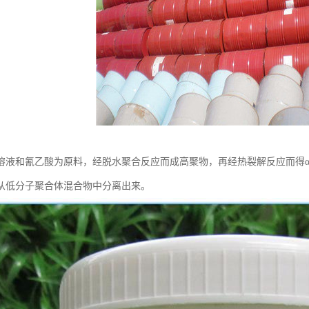
溶液和氰乙酸为原料，经脱水聚合反应而成高聚物，再经热裂解反应而得α
从低分子聚合体混合物中分离出来。