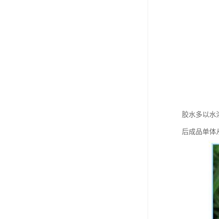
废油漆回收
废乙脂回收
东莞回收废二氯甲烷
废丁脂回收
废酒精回收
废天那水回收
胶水多以水
后成品单体