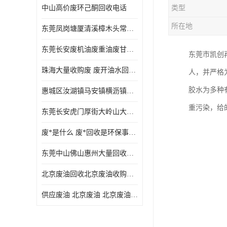
中山高价废环己酮回收电话
类型
废三氯乙烯回收
所在地
东莞凤岗塘厦清溪樟木头常平废液压油 废火花机油 废 废切削油 废齿轮油 废导轨油 废螺杆油
废混合溶剂回收
东莞长安废机油废重油废甘油废矿物油废燃料油废废润滑油废火花机油废油废齿轮油
东莞市凯创
废UV光油回收
珠海大量收购废 废开油水回收废酒精废废乙酯胶水废洗枪水废开油水废二废三氯丁脂乙脂废甲
人，并严格
废仲丁脂回收
胶水为多种
惠城区汝湖镇马安镇横沥镇芦洲镇 惠阳新圩镇镇镇沙田镇废机油废液压油废润滑油废废火花机油废白电油废废齿轮油废白矿油废变压器油废燃料油
废洗机水回收
重污染，给
东莞长安虎门厚街大岭山大量回收废开油水废洗枪水废稀释剂
废清洗剂回收
废*是什么 废*回收是环保事业吗
废环己酮回收
东莞中山佛山惠州大量回收废机油，废液压油，废润滑油，废，废火花机油，废白电油，废，废齿轮油，废白矿油，废变压器油，废燃料油，废切削油
废固化剂回收
北京废油回收北京废油收购再生注意的事项
废白电油回收
供应废油 北京废油 北京废油回收 废油收购
废油渣回收