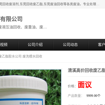
本公司高价废油回收：东莞回收废油,东莞回收废乙脂胶水,东莞回收废溶剂,东莞回收废乙脂,东莞废油回收等各类废油，专业处理从事化工产品研发与销售的综合型高科技服务性企业。我公司自成立以来，一直秉承“科技创新，立足诚信，感恩于心”的理念，力求设计与客户合作共赢的局面。在广大新老客户的大力支持下，我公司员工经过不懈努力，公司已快速发展成为国内知名化工企业。
收有限公司
本公司高价废油回收：回收废机油、废液压油回收、废重油、废食用油回收、废导热油、废、废油漆、废UV光油、废清、废白矿油、废变压器油
视频
公司介绍
公司动态
客
废乙脂胶水公司 废洗模水回收
清溪高价回收废乙脂
面议
价格：
产品数量：
9999.00个