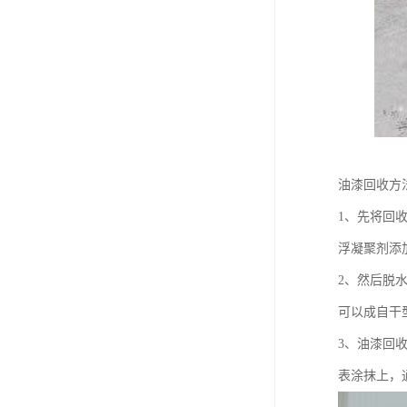
油漆回收方
1、先将回
浮凝聚剂添
2、然后脱
可以成自干
3、油漆回
表涂抹上，