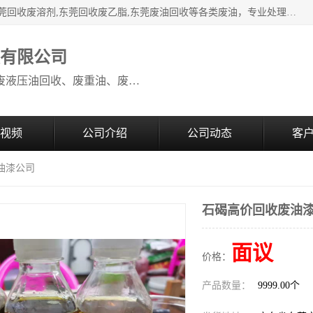
本公司高价废油回收：东莞回收废油,东莞回收废乙脂胶水,东莞回收废溶剂,东莞回收废乙脂,东莞废油回收等各类废油，专业处理从事化工产品研发与销售的综合型高科技服务性企业。我公司自成立以来，一直秉承“科技创新，立足诚信，感恩于心”的理念，力求设计与客户合作共赢的局面。在广大新老客户的大力支持下，我公司员工经过不懈努力，公司已快速发展成为国内知名化工企业。
收有限公司
本公司高价废油回收：回收废机油、废液压油回收、废重油、废食用油回收、废导热油、废、废油漆、废UV光油、废清、废白矿油、废变压器油
视频
公司介绍
公司动态
客
油漆公司
石碣高价回收废油
面议
价格：
产品数量：
9999.00个