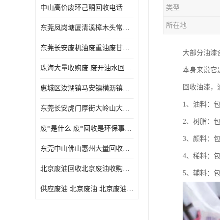
中山高价废环己酮回收电话
类型
废三氯乙烯回收
所在地
东莞凤岗塘厦清溪樟木头常平废液压油 废火花机油 废 废切削油 废齿轮油 废导轨油 废螺杆油
废混合溶剂回收
东莞长安废机油废重油废甘油废矿物油废燃料油废废润滑油废火花机油废油废齿轮油
大部分油漆
废UV光油回收
珠海大量收购废 废开油水回收废酒精废废乙酯胶水废洗枪水废开油水废二废三氯丁脂乙脂废甲
本身来说它
废仲丁脂回收
回收油漆，
惠城区汝湖镇马安镇横沥镇芦洲镇 惠阳新圩镇镇镇沙田镇废机油废液压油废润滑油废废火花机油废白电油废废齿轮油废白矿油废变压器油废燃料油
废洗机水回收
1、油料：
东莞长安虎门厚街大岭山大量回收废开油水废洗枪水废稀释剂
废清洗剂回收
2、树脂：
废*是什么 废*回收是环保事业吗
废环己酮回收
3、颜料：
东莞中山佛山惠州大量回收废机油，废液压油，废润滑油，废，废火花机油，废白电油，废，废齿轮油，废白矿油，废变压器油，废燃料油，废切削油
4、稀料：
废固化剂回收
北京废油回收北京废油收购再生注意的事项
5、辅料：
废白电油回收
供应废油 北京废油 北京废油回收 废油收购
废油渣回收