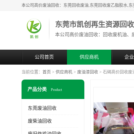
东莞市凯创再生资源回
公司首页
供应商机
企业
当前位置：
首页
>
供应商机
>
废油漆回收
> 石碣高价回收废
产品分类
Product
东莞废油回收
废柴油回收
废旧炸鸡油回收