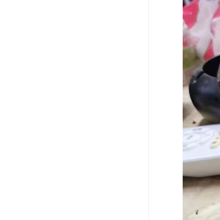
废油漆回收
废乙脂回收
东莞回收废二氯甲烷
废丁脂回收
废酒精回收
废天那水回收