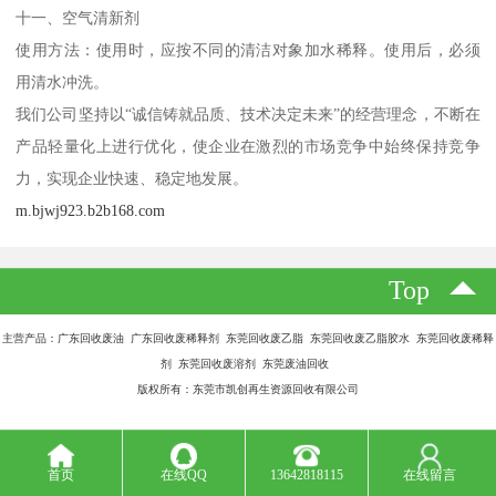
十一、空气清新剂
使用方法：使用时，应按不同的清洁对象加水稀释。使用后，必须
用清水冲洗。
我们公司坚持以“诚信铸就品质、技术决定未来”的经营理念，不断在
产品轻量化上进行优化，使企业在激烈的市场竞争中始终保持竞争
力，实现企业快速、稳定地发展。
m.bjwj923.b2b168.com
Top
主营产品：广东回收废油 广东回收废稀释剂 东莞回收废乙脂 东莞回收废乙脂胶水 东莞回收废稀释
剂 东莞回收废溶剂 东莞废油回收
版权所有：东莞市凯创再生资源回收有限公司
首页
在线QQ
13642818115
在线留言