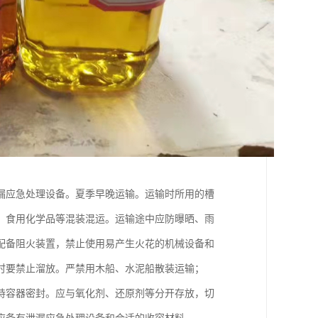
漏应急处理设备。夏季早晚运输。运输时所用的槽
、食用化学品等混装混运。运输途中应防曝晒、雨
配备阻火装置，禁止使用易产生火花的机械设备和
时要禁止溜放。严禁用木船、水泥船散装运输；
持容器密封。应与氧化剂、还原剂等分开存放，切