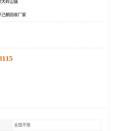
市大岭山镇
环己酮回收厂家
8115
全国不限