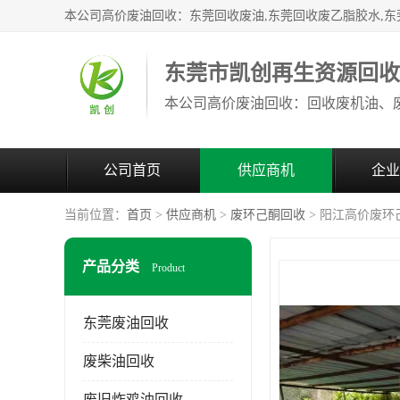
东莞市凯创再生资源回
公司首页
供应商机
企业
当前位置：
首页
>
供应商机
>
废环己酮回收
> 阳江高价废环
产品分类
Product
东莞废油回收
废柴油回收
废旧炸鸡油回收