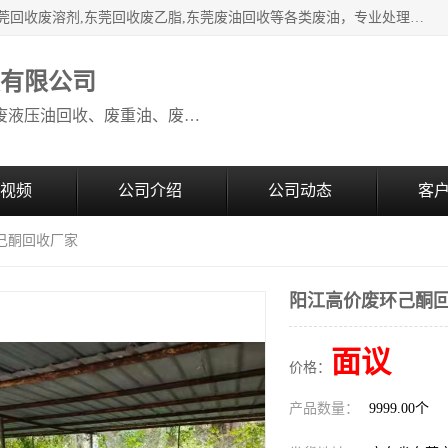
本公司高价废油回收：东莞回收废油,东莞回收废乙脂胶水,东莞回收废溶剂,东莞回收废乙脂,东莞废油回收等各类废油，专业处理从事化工产品研发与销售的综合型高科技服务性企业。我公司自成立以来，一直秉承“科技创新，立足诚信，感恩于心”的理念，力求设计与客户合作共赢的局面。在广大新老客户的大力支持下，我公司员工经过不懈努力，公司已快速发展成为国内知名化工企业。
收有限公司
本公司高价废油回收：回收废机油、废液压油回收、废重油、废食用油回收、废导热油、废、废油漆、废UV光油、废清、废白矿油、废变压器油
视频
公司介绍
公司动态
客
己酮回收厂家
阳江高价废环己酮
面议
价格：
产品数量：
9999.00个