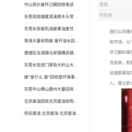
中山高价废环己酮回收电话
类型
废三氯乙烯回收
所在地
东莞凤岗塘厦清溪樟木头常平废液压油 废火花机油 废 废切削油 废齿轮油 废导轨油 废螺杆油
废混合溶剂回收
东莞长安废机油废重油废甘油废矿物油废燃料油废废润滑油废火花机油废油废齿轮油
我们公司秉
废UV光油回收
珠海大量收购废 废开油水回收废酒精废废乙酯胶水废洗枪水废开油水废二废三氯丁脂乙脂废甲
和市场，以
废仲丁脂回收
环己酮的毒
惠城区汝湖镇马安镇横沥镇芦洲镇 惠阳新圩镇镇镇沙田镇废机油废液压油废润滑油废废火花机油废白电油废废齿轮油废白矿油废变压器油废燃料油
废洗机水回收
洗皮肤。假
东莞长安虎门厚街大岭山大量回收废开油水废洗枪水废稀释剂
废清洗剂回收
迅速脱离现
废*是什么 废*回收是环保事业吗
废环己酮回收
入，需立即
东莞中山佛山惠州大量回收废机油，废液压油，废润滑油，废，废火花机油，废白电油，废，废齿轮油，废白矿油，废变压器油，废燃料油，废切削油
废固化剂回收
北京废油回收北京废油收购再生注意的事项
废白电油回收
供应废油 北京废油 北京废油回收 废油收购
废油渣回收