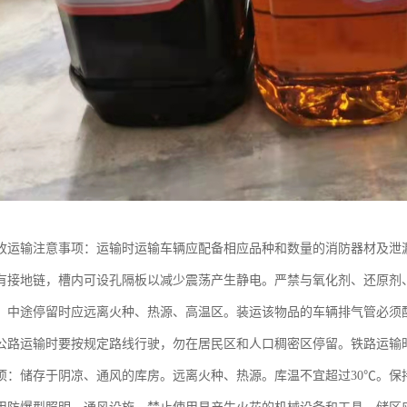
收运输注意事项：运输时运输车辆应配备相应品种和数量的消防器材及泄
有接地链，槽内可设孔隔板以减少震荡产生静电。严禁与氧化剂、还原剂
。中途停留时应远离火种、热源、高温区。装运该物品的车辆排气管必须
公路运输时要按规定路线行驶，勿在居民区和人口稠密区停留。铁路运输
项：储存于阴凉、通风的库房。远离火种、热源。库温不宜超过30℃。保