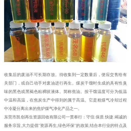
收集后的废油不可长期存放。待收集到一定数量后，便应交售给有
关部门，或自己动手对废油进行再生。煤炭干馏时生成的具有性臭
味的黑色或黑褐色粘稠状液体。简称焦油。按干馏温度可分为低温
中温和高温，在焦炭生产中得到的属于高温。它是粗煤气冷却过程
中冷凝分离出来的焦炉煤气净化产品之一。
东莞市凯创再生资源回收有限公司一贯奉行：守信.保质.快捷.竭诚的
服务宗旨,大力提倡"资源再生,绿色环保"的政策,结合本行业的特点及