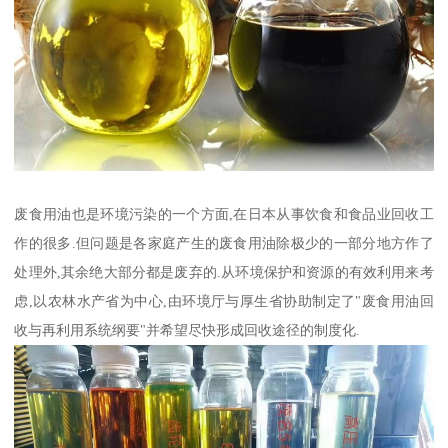
废食用油也是环境污染的一个方面,在日本从事饮食和食品业回收工
作的很多.但问题是各家庭产生的废食用油除极少的一部分地方作了
处理外,其余绝大部分都是废弃的.从环境保护和资源的有效利用来考
虑,以农林水产省为中心,由环境厅与厚生省协助制定了"废食用油回
收与再利用系统纲要"并希望尽快形成回收途径的制度化.