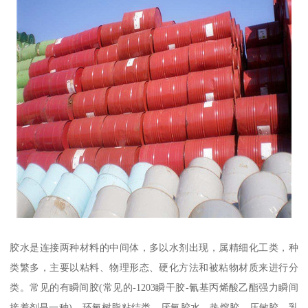
胶水是连接两种材料的中间体，多以水剂出现，属精细化工类，种
类繁多，主要以粘料、物理形态、硬化方法和被粘物材质来进行分
类。常见的有瞬间胶(常见的-1203瞬干胶-氰基丙烯酸乙酯强力瞬间
接着剂是一种)、环氧树脂粘结类、厌氧胶水、热熔胶、压敏胶、乳