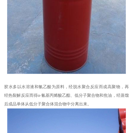
胶水多以水溶液和氰乙酸为原料，经脱水聚合反应而成高聚物，再
经热裂解反应而得α-氰基丙烯酸乙酯、低分子聚合物和焦油，经蒸馏
后成品单体从低分子聚合体混合物中分离出来。