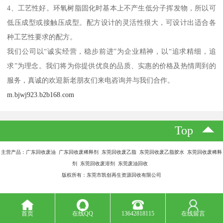
4、工艺性好。环氧树脂固化时基本上不产生低分子挥发物，所以可
低压成型或接触压成型。配方设计的灵活性很大，可设计出适合各
种工艺性要求的配方。
我们公司以“诚实经营，稳步前进”为企业精神，以“追求精细，追
求”为理念。我们将为你提供优良的品质、实惠的价格及热情周到的
服务，真诚的欢迎新老朋友们来电咨询并与我们合作。
m.bjwj923.b2b168.com
Top
主营产品：广东回收废油 广东回收废稀释剂 东莞回收废乙脂 东莞回收废乙脂胶水 东莞回收废稀释
剂 东莞回收废溶剂 东莞废油回收
版权所有：东莞市凯创再生资源回收有限公司
首页
在线QQ
13642818115
在线留言