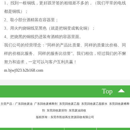
1、找到一根铜线，更好跟牙签的粗细差不多的，（我们平常的电线
都是铜线）；
2、取小部分酒精装在容器里；
3、用火灼烧铜线至黑色（就是把铜变成氧化铜）；
4、把烧黑的铜线扔进装有酒精的容器里面。
我们公司的经营理念：“同样的产品比质量、同样的质量比价格、同
样的价格比服务、 同样的服务比信誉”。我们相信，经过我们的不懈
努力和追求，一定可以与客户互利共赢！
m.bjwj923.b2b168.com
Top
主营产品：广东回收废油 广东回收废稀释剂 东莞回收废乙脂 东莞回收废乙脂胶水 东莞回收废稀释
剂 东莞回收废溶剂 东莞废油回收
版权所有：东莞市凯创再生资源回收有限公司