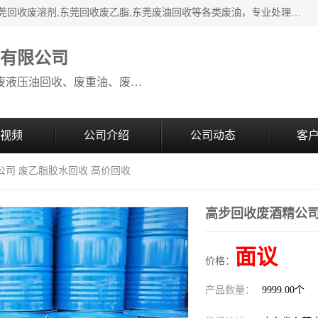
本公司高价废油回收：东莞回收废油,东莞回收废乙脂胶水,东莞回收废溶剂,东莞回收废乙脂,东莞废油回收等各类废油，专业处理从事化工产品研发与销售的综合型高科技服务性企业。我公司自成立以来，一直秉承“科技创新，立足诚信，感恩于心”的理念，力求设计与客户合作共赢的局面。在广大新老客户的大力支持下，我公司员工经过不懈努力，公司已快速发展成为国内知名化工企业。
收有限公司
本公司高价废油回收：回收废机油、废液压油回收、废重油、废食用油回收、废导热油、废、废油漆、废UV光油、废清、废白矿油、废变压器油
视频
公司介绍
公司动态
客
公司 废乙脂胶水回收 高价回收
高步回收废酒精公司
面议
价格：
产品数量：
9999.00个