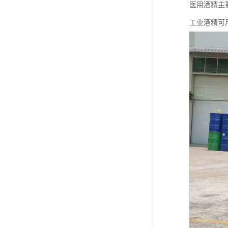
废油漆回收
医用酒精主
工业酒精可
废乙脂回收
东莞回收废二氯甲烷
废丁脂回收
废酒精回收
废天那水回收