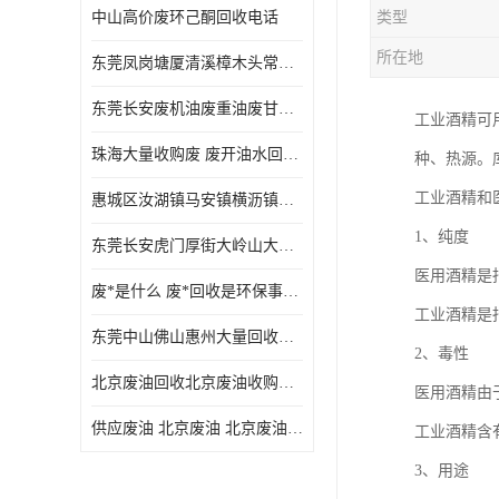
中山高价废环己酮回收电话
类型
废三氯乙烯回收
所在地
东莞凤岗塘厦清溪樟木头常平废液压油 废火花机油 废 废切削油 废齿轮油 废导轨油 废螺杆油
废混合溶剂回收
东莞长安废机油废重油废甘油废矿物油废燃料油废废润滑油废火花机油废油废齿轮油
工业酒精可
废UV光油回收
珠海大量收购废 废开油水回收废酒精废废乙酯胶水废洗枪水废开油水废二废三氯丁脂乙脂废甲
种、热源。
废仲丁脂回收
工业酒精和
惠城区汝湖镇马安镇横沥镇芦洲镇 惠阳新圩镇镇镇沙田镇废机油废液压油废润滑油废废火花机油废白电油废废齿轮油废白矿油废变压器油废燃料油
废洗机水回收
1、纯度
东莞长安虎门厚街大岭山大量回收废开油水废洗枪水废稀释剂
废清洗剂回收
医用酒精是
废*是什么 废*回收是环保事业吗
废环己酮回收
工业酒精是
东莞中山佛山惠州大量回收废机油，废液压油，废润滑油，废，废火花机油，废白电油，废，废齿轮油，废白矿油，废变压器油，废燃料油，废切削油
2、毒性
废固化剂回收
北京废油回收北京废油收购再生注意的事项
医用酒精由
废白电油回收
供应废油 北京废油 北京废油回收 废油收购
工业酒精含
废油渣回收
3、用途