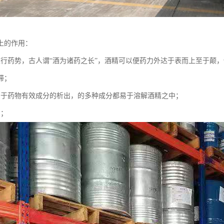
上的作用：
以行药势，古人谓“酒为诸药之长”，酒精可以便药力外达于表而上至于颠
滞；
助于药物有效成分的析出，的多种成分都易于溶解酒精之中；
用；