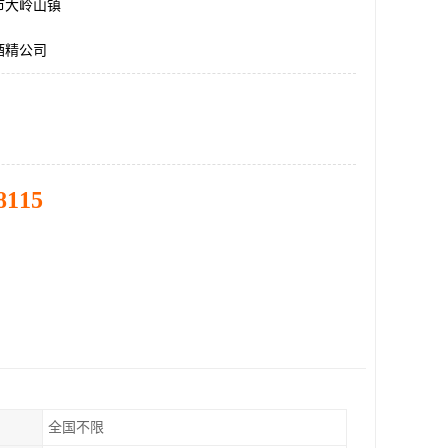
市大岭山镇
酒精公司
8115
全国不限