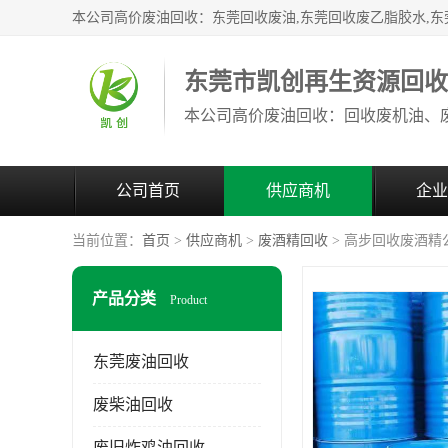
东莞市凯创再生资源回
公司首页
供应商机
企业
当前位置：
首页
>
供应商机
>
废酒精回收
> 高步回收废酒精
产品分类
Product
东莞废油回收
废柴油回收
废旧炸鸡油回收